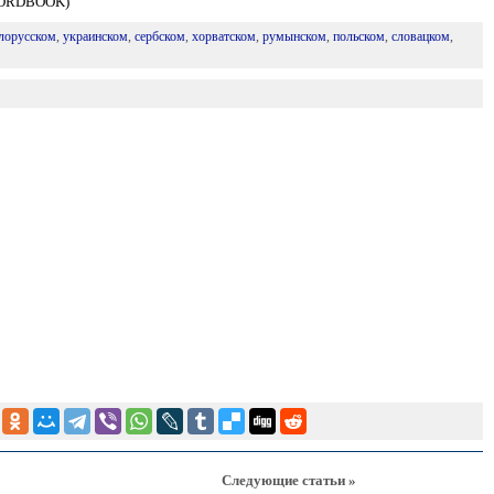
 FORDBOOK)
лорусском
,
украинском
,
сербском
,
хорватском
,
румынском
,
польском
,
словацком
,
Следующие статьи »