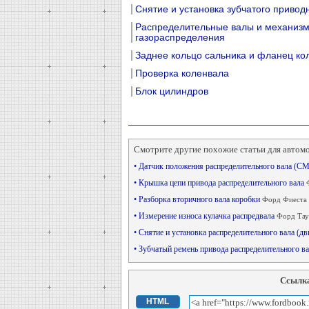
Снятие и установка зубчатого привод
Распределительные валы и механиз
газораспределения
Заднее кольцо сальника и фланец ко
Проверка коленвала
Блок цилиндров
Смотрите другие похожие статьи для автом
• Датчик положения распределительного вала (СМР
• Крышка цепи привода распределительного вала
• Разборка вторичного вала коробки
Форд Фиеста 
• Измерение износа кулачка распредвала
Форд Тау
• Снятие и установка распределительного вала (
• Зубчатый ремень привода распределительного в
Ссылка
HTML