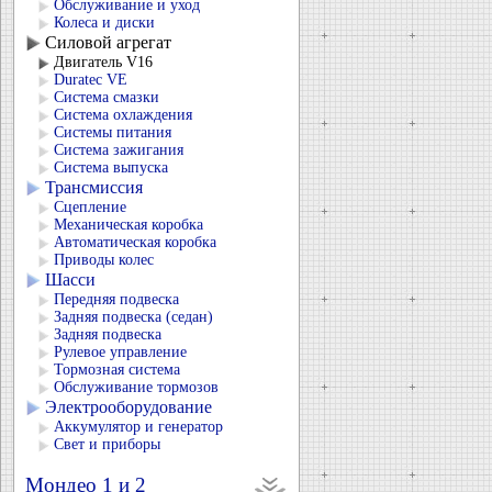
Обслуживание и уход
Колеса и диски
Силовой агрегат
Двигатель V16
Duratec VЕ
Система смазки
Система охлаждения
Системы питания
Система зажигания
Система выпуска
Трансмиссия
Сцепление
Механическая коробка
Автоматическая коробка
Приводы колес
Шасси
Передняя подвеска
Задняя подвеска (седан)
Задняя подвеска
Рулевое управление
Тормозная система
Обслуживание тормозов
Электрооборудование
Аккумулятор и генератор
Свет и приборы
Мондео 1 и 2