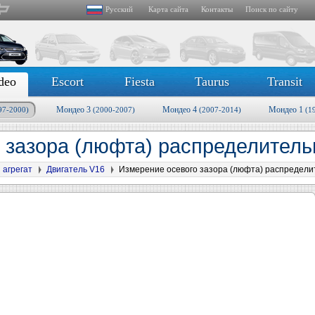
Русский
Карта сайта
Контакты
Поиск по сайту
deo
Escort
Fiesta
Taurus
Transit
Мондео 3
Мондео 4
Мондео 1
97-2000)
(2000-2007)
(2007-2014)
(1
 зазора (люфта) распределитель
 агрегат
Двигатель V16
Измерение осевого зазора (люфта) распредели