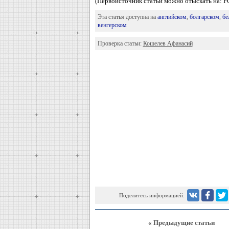
(Первоисточник статьи можно отыскать на:
Эта статья доступна на
английском
,
болгарском
,
бе
венгерском
Проверка статьи:
Кошелев Афанасий
Поделитесь информацией:
« Предыдущие статьи