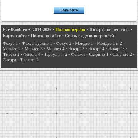
FordBook.ru © 2014-2026
•
Полная версия
•
Интересно почитать
•
Карта сайта
•
Поиск по сайту
•
Связь с администрацией
Фокус 1
•
Фокус Турнир 1
•
Фокус 2
•
Мондео 1
•
Мондео 1 и 2
•
Мондео 2
•
Мондео 3
•
Мондео 4
•
Эскорт 3
•
Эскорт 4
•
Эскорт 5
•
Фиеста 2
•
Фиеста 4
•
Таурус 1 и 2
•
Фьюжн
•
Скорпио 1
•
Скорпио 2
•
Сиерра
•
Транзит 2