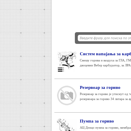
Систем напајања за кар
Смешу горива и ваздуха за ГЛА, Г
двоцевни Вебер карбуратор, за ЛРА 
Резервоар за гориво
Резервоар за гориво је утиснут од 
резервоара за гориво 34 литара за а
Пумпа за гориво
АЦ Деицо пумпа за гориво, мембран