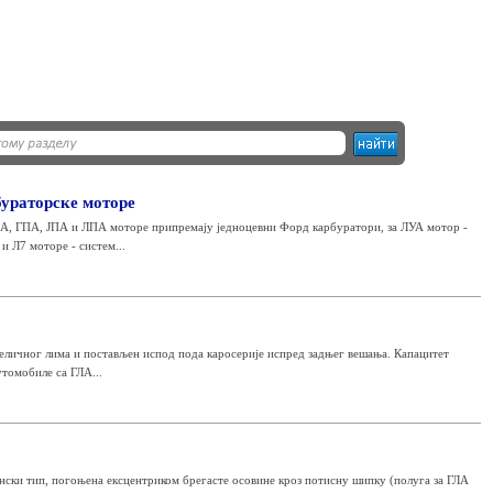
бураторске моторе
МА, ГПА, ЈПА и ЛПА моторе припремају једноцевни Форд карбуратори, за ЛУА мотор -
и Л7 моторе - систем...
челичног лима и постављен испод пода каросерије испред задњег вешања. Капацитет
утомобиле са ГЛА...
ски тип, погоњена ексцентриком брегасте осовине кроз потисну шипку (полуга за ГЛА