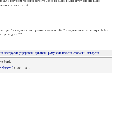
а ЦО у издувним гасовима Загрејте мотор на радну температуру. спојите гасни
рзину радилице на 3000...
олектори. 1 - издувни колектор мотора модела ГЛА: 2 - издувни колектор мотора ГМА и
отора модела ЈПА,...
ки
,
белоруски
,
украјински
,
хрватски
,
румунски
,
пољски
,
словачки
,
мађарски
ле Ford:
рд Фиеста 2
(1983-1989)