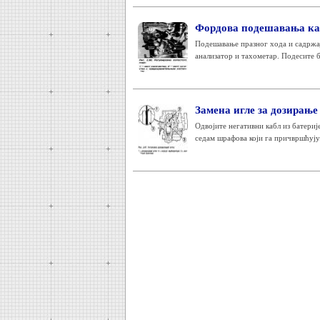
Фордова подешавања ка
Подешавање празног хода и садржај
анализатор и тахометар. Подесите б
Замена игле за дозирање
Одвојите негативни кабл из батериј
седам шрафова који га причвршћују