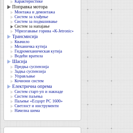
Карактеристике
Поправка мотора
Монтажа и демонтажа
Систем за хлађење
Систем за подмазивање
Систем за напајање
Убризгавање горива «К-Jetronic»
Трансмисија
Квачило
Механичка кутија
Гидромеханическая кутија
Водећи вратила
Шасија
Предња суспензија
Задња суспензија
Управљање
Кочиони систем
Електрична опрема
Систем старт-уп и накнаде
Систем паљења
Паљење «Есцорт РС 1600»
Светлост и инструменти
Начелна шема