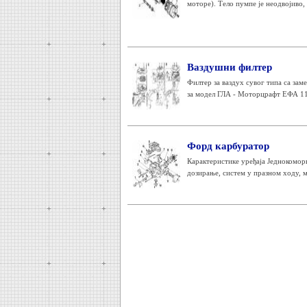
моторе). Тело пумпе је неодвојиво, 
Ваздушни филтер
Филтер за ваздух сувог типа са з
за модел ГЛА - Моторцрафт ЕФА 11
Форд карбуратор
Карактеристике уређаја Једнокомор
дозирање, систем у празном ходу, м