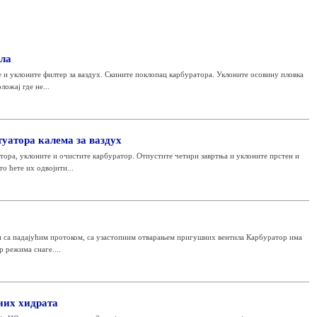
ила
е и уклоните филтер за ваздух. Скините поклопац карбуратора. Уклоните осовину пловка
ложај где не...
уатора калема за ваздух
тора, уклоните и очистите карбуратор. Отпустите четири завртња и уклоните прстен и
о ћете их одвојити...
и са падајућим протоком, са узастопним отварањем пригушних вентила Карбуратор има
 режима снаге....
них хидрата