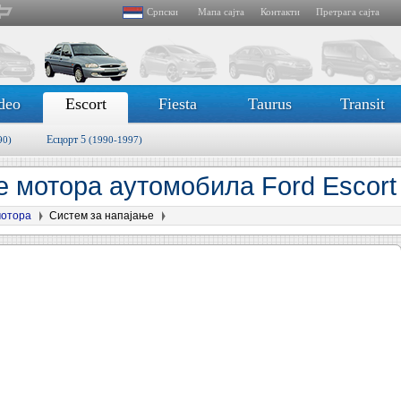
Српски
Мапа сајта
Контакти
Претрага сајта
deo
Escort
Fiesta
Taurus
Transit
Есцорт 5
90)
(1990-1997)
е мотора аутомобила Ford Escort
мотора
Систем за напајање