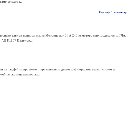
само се његов...
Постоје 1 коментар
аменљивим филтер папиром марке Моторцрафт ЕФА 248 за моторе свих модела осим ГЛА,
 АЦ ПЦ 57 В филтер...
ни са падајућим протоком и променљивим делом дифузора, има главни систем за
ембранску акцелераторску...