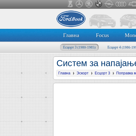
Главна
Focus
Mon
Есцорт 3
Есцорт 4
(1980-1985)
(1986-19
Систем за напајањ
Главна
Эскорт
Есцорт 3
Поправка 