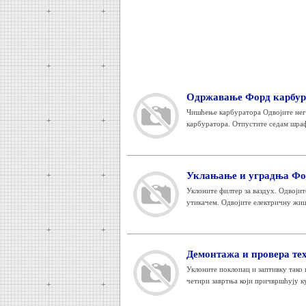
Одржавање Форд карбур
Чишћење карбуратора Одвојите нега
карбуратора. Отпустите седам шраф
Уклањање и уградња Фо
Уклоните филтер за ваздух. Одвојит
утикачем. Одвојите електричну жицу
Демонтажа и провера те
Уклоните поклопац и заптивку тако
четири завртња који причвршћују ку