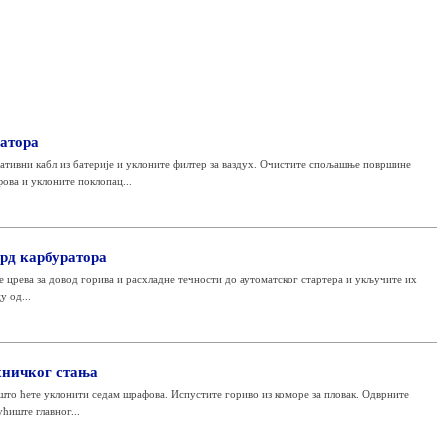
атора
тивни кабл из батерије и уклоните филтер за ваздух. Очистите спољашње површине
ова и уклоните поклопац...
рд карбуратора
е црева за довод горива и расхладне течности до аутоматског стартера и укључите их
 од...
хничког стања
 што ћете уклонити седам шрафова. Испустите гориво из коморе за пловак. Одврните
ћиште главног...