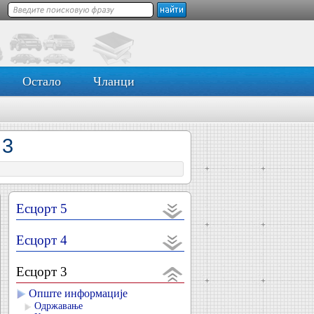
Остало
Чланци
 3
Есцорт 5
Есцорт 4
Есцорт 3
Опште информације
Одржавање