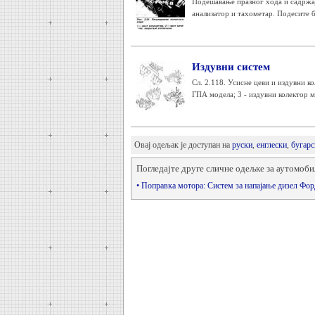
Подешавање празног хода и садржај
анализатор и тахометар. Подесите б
Издувни систем
Сл. 2.118. Усисне цеви и издувни к
ГПА модела; 3 - издувни колектор м
Овај одељак је доступан на
руски
,
енглески
,
бугарс
Погледајте друге сличне одељке за аутомоби
• Поправка мотора: Систем за напајање дизел Фо