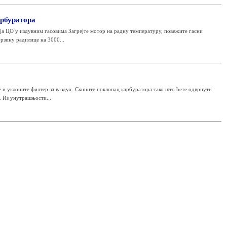
рбуратора
а ЦО у издувним гасовима Загрејте мотор на радну температуру, повежите гасни
рзину радилице на 3000...
е и уклоните филтер за ваздух. Скините поклопац карбуратора тако што ћете одврнути
. Из унутрашњости...