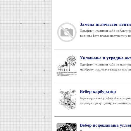
Замена игличастог вент
Одвојите негативни кабл из батериј
тако што ћете пловак поставити у по
Уклањање и уградња акт
Одвојите негативни кабл из акумула
мембрану покретача ваздуха тако шт
Вебер карбуратор
Карактеристике уређаја Двокоморн
акцелераторску пумпу, економизатор
Вебер подешавања угље