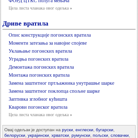
ФОРД ЦТКС полуга мењача
Цела листа чланака овог одељка
»
Дриве вратила
Опис конструкције погонских вратила
Моменти затезања за навојне спојеве
Уклањање погонских вратила
Уградња погонских вратила
Демонтажа погонских вратила
Монтажа погонских вратила
Замена заштитног пртљажника унутрашње шарке
Замена заштитног поклопца спољне шарке
Заптивка зглобног кућишта
Кварови погонског вратила
Цела листа чланака овог одељка
»
Овај одељак је доступан на
руски
,
енглески
,
бугарски
,
белоруски
,
украјински
,
хрватски
,
румунски
,
пољски
,
словачки
,