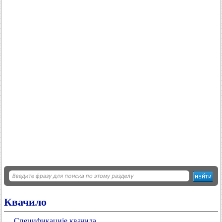
Квачило
Спецификације квачила