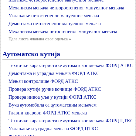
Механизам мењача четворостепеног мануелног мењача
Уклањање петостепеног мануелног мењача
Демонтажа петостепеног мануелног мењача
Механизам мењача петостепеног мануелног мењача
Цела листа чланака овог одељка
»
Аутоматско кутија
Техничке карактеристике аутоматског мењача ФОРД АТКС
Демонтажа и уградња мењача ФОРД АТКС
Мењач контролише ФОРД АТКС
Провера кутије ручне кочнице ФОРД АТКС
Провера нивоа уља у кутији ФОРД АТКС
Вуча аутомобила са аутоматским мењачем
Главни кварови ФОРД АТКС мењача
Техничке карактеристике аутоматског мењача ФОРД ЦТКС
Уклањање и уградња мењача ФОРД ЦТКС