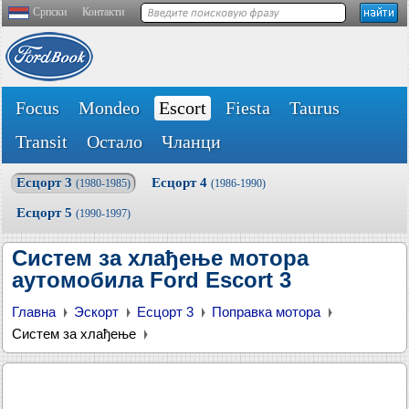
Српски
Контакти
Focus
Mondeo
Escort
Fiesta
Taurus
Transit
Остало
Чланци
Есцорт 3
Есцорт 4
(1980-1985)
(1986-1990)
Есцорт 5
(1990-1997)
Систем за хлађење мотора
аутомобила Ford Escort 3
Главна
Эскорт
Есцорт 3
Поправка мотора
Систем за хлађење