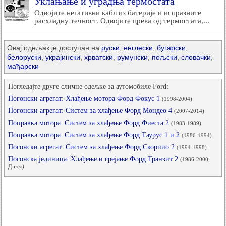
Уклањање и уградња термостата
Одвојите негативни кабл из батерије и испразните
расхладну течност. Одвојите црева од термостата,...
Овај одељак је доступан на
руски
,
енглески
,
бугарски
,
белоруски
,
украјински
,
хрватски
,
румунски
,
пољски
,
словачки
,
мађарски
Погледајте друге сличне одељке за аутомобиле Ford:
Погонски агрегат: Хлађење мотора Форд Фокус 1
(1998-2004)
Погонски агрегат: Систем за хлађење Форд Мондео 4
(2007-2014)
Поправка мотора: Систем за хлађење Форд Фиеста 2
(1983-1989)
Поправка мотора: Систем за хлађење Форд Таурус 1 и 2
(1986-1994)
Погонски агрегат: Систем за хлађење Форд Скорпио 2
(1994-1998)
Погонска јединица: Хлађење и грејање Форд Транзит 2
(1986-2000,
Дизел)