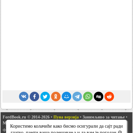
FordBook.ru © 2014-2026
•
Пуна верзија
•
Занимљиво за читање
•
Мапа сајта
•
Претрага сајта
•
Комуникација са администрацијом
Користимо колачиће како бисмо осигурали да сајт ради
Фокус 1
•
Фокус Турнир 1
•
Фокус 2
•
Мондео 1
•
Мондео 1 и 2
•
глатко, памти ваша подешавања и да вам је погодан 🍪