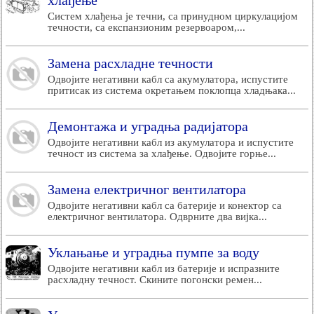
хлађење
Систем хлађења је течни, са принудном циркулацијом
течности, са експанзионим резервоаром,...
Замена расхладне течности
Одвојите негативни кабл са акумулатора, испустите
притисак из система окретањем поклопца хладњака...
Демонтажа и уградња радијатора
Одвојите негативни кабл из акумулатора и испустите
течност из система за хлађење. Одвојите горње...
Замена електричног вентилатора
Одвојите негативни кабл са батерије и конектор са
електричног вентилатора. Одврните два вијка...
Уклањање и уградња пумпе за воду
Одвојите негативни кабл из батерије и испразните
расхладну течност. Скините погонски ремен...