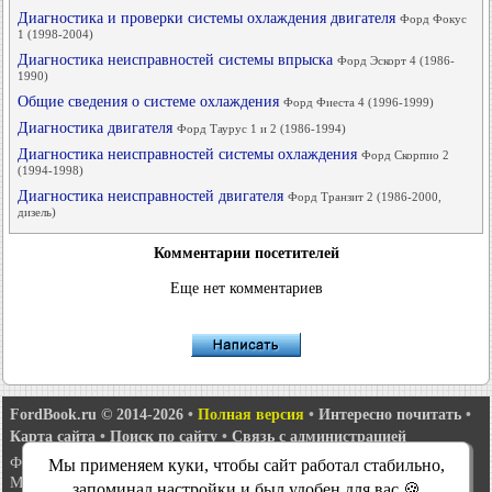
Диагностика и проверки системы охлаждения двигателя
Форд Фокус
1 (1998-2004)
Диагностика неисправностей системы впрыска
Форд Эскорт 4 (1986-
1990)
Общие сведения о системе охлаждения
Форд Фиеста 4 (1996-1999)
Диагностика двигателя
Форд Таурус 1 и 2 (1986-1994)
Диагностика неисправностей системы охлаждения
Форд Скорпио 2
(1994-1998)
Диагностика неисправностей двигателя
Форд Транзит 2 (1986-2000,
дизель)
Комментарии посетителей
Еще нет комментариев
FordBook.ru © 2014-2026
•
Полная версия
•
Интересно почитать
•
Карта сайта
•
Поиск по сайту
•
Связь с администрацией
Фокус 1
•
Фокус Турнир 1
•
Фокус 2
•
Мондео 1
•
Мондео 1 и 2
•
Мы применяем куки, чтобы сайт работал стабильно,
Мондео 2
•
Мондео 3
•
Мондео 4
•
Эскорт 3
•
Эскорт 4
•
Эскорт 5
•
запоминал настройки и был удобен для вас 🍪