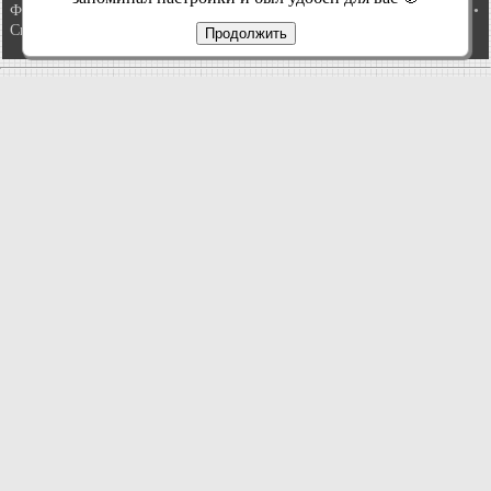
Фиеста 2
•
Фиеста 4
•
Таурус 1 и 2
•
Фьюжн
•
Скорпио 1
•
Скорпио 2
•
Сиерра
•
Транзит 2
Продолжить