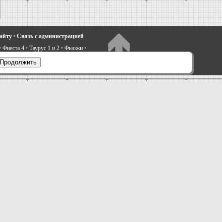
сайту
•
Связь с администрацией
•
Фиеста 4
•
Таурус 1 и 2
•
Фьюжн
•
электрооборудование
•
Продолжить