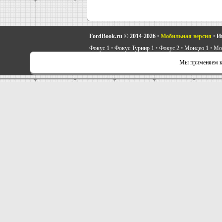
FordBook.ru © 2014-2026
•
Мобильная версия
•
И
Фокус 1
•
Фокус Турнир 1
•
Фокус 2
•
Мондео 1
•
Мон
Скорпио 1
•
Скорпио 2
•
Сиерра
•
Транзит 2
•
Автоно
Мы применяем ку
Советы автовладельцу