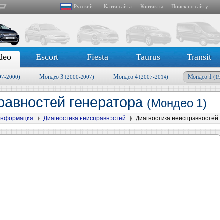
Русский
Карта сайта
Контакты
Поиск по сайту
deo
Escort
Fiesta
Taurus
Transit
Мондео 3
Мондео 4
Мондео 1
97-2000)
(2000-2007)
(2007-2014)
(1
равностей генератора
(Мондео 1)
информация
Диагностика неисправностей
Диагностика неисправностей