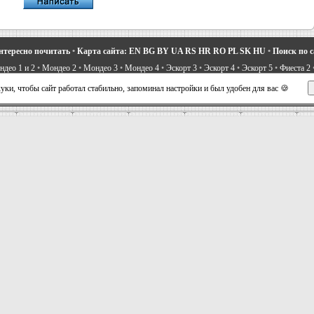
нтересно почитать
•
Карта сайта:
EN
BG
BY
UA
RS
HR
RO
PL
SK
HU
•
Поиск по 
део 1 и 2
•
Мондео 2
•
Мондео 3
•
Мондео 4
•
Эскорт 3
•
Эскорт 4
•
Эскорт 5
•
Фиеста 2
вости про Форд
•
Устройство легковых машин
•
Автоматические трансмиссии
•
Силовое 
ки, чтобы сайт работал стабильно, запоминал настройки и был удобен для вас 🍪