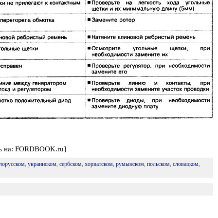
ть на: FORDBOOK.ru]
лорусском
,
украинском
,
сербском
,
хорватском
,
румынском
,
польском
,
словацком
,