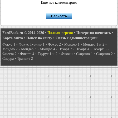
Еще нет комментариев
FordBook.ru © 2014-2026
•
Полная версия
•
Интересно почитать
•
Карта сайта
•
Поиск по сайту
•
Связь с администрацией
Фокус 1
•
Фокус Турнир 1
•
Фокус 2
•
Мондео 1
•
Мондео 1 и 2
•
Мондео 2
•
Мондео 3
•
Мондео 4
•
Эскорт 3
•
Эскорт 4
•
Эскорт 5
•
Фиеста 2
•
Фиеста 4
•
Таурус 1 и 2
•
Фьюжн
•
Скорпио 1
•
Скорпио 2
•
Сиерра
•
Транзит 2