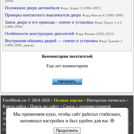
2004)
Положение двери автомобиля
Форд Эскорт 5 (1990-1997)
Проверка контактного выключателя двери
Форд Фиеста 4 (1996-1999)
Замок двери и его приводы - снятие и установка
Форд Таурус 1 и 2
(1986-1994)
Особенности конструкции двигателей
Форд Фьюжн (2002-2012)
Внутренняя обшивка дверей — снятие и установка
Форд Транзит 2
(1986-2000, дизель)
Комментарии посетителей
Еще нет комментариев
FordBook.ru © 2014-2026
•
Полная версия
•
Интересно почитать
•
Карта сайта
•
Поиск по сайту
•
Связь с администрацией
Фокус 1
•
Фокус Турнир 1
•
Фокус 2
•
Мондео 1
•
Мондео 1 и 2
•
Мы применяем куки, чтобы сайт работал стабильно,
Мондео 2
•
Мондео 3
•
Мондео 4
•
Эскорт 3
•
Эскорт 4
•
Эскорт 5
•
запоминал настройки и был удобен для вас 🍪
Фиеста 2
•
Фиеста 4
•
Таурус 1 и 2
•
Фьюжн
•
Скорпио 1
•
Скорпио 2
•
Сиерра
•
Транзит 2
Продолжить