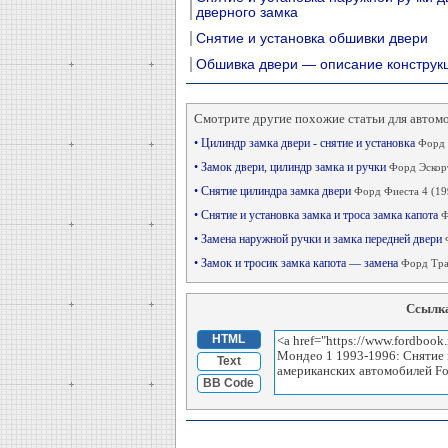
дверного замка
Снятие и установка обшивки двери
Обшивка двери — описание конструк
Смотрите другие похожие статьи для автом
• Цилиндр замка двери - снятие и установка
Форд 
• Замок двери, цилиндр замка и ручки
Форд Эскорт
• Снятие цилиндра замка двери
Форд Фиеста 4 (19
• Снятие и установка замка и троса замка капота
Ф
• Замена наружной ручки и замка передней двери
• Замок и тросик замка капота — замена
Форд Тран
Ссылка
HTML
Text
BB Code