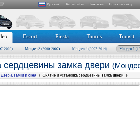
Русский
Карта сайта
Контакты
Поиск по сайту
deo
Escort
Fiesta
Taurus
Transit
Мондео 3
Мондео 4
Мондео 1
97-2000)
(2000-2007)
(2007-2014)
(1
а сердцевины замка двери
(Мондео
Двери, замки и окна
Снятие и установка сердцевины замка двери