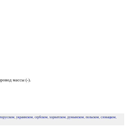
ровод массы (-).
лорусском
,
украинском
,
сербском
,
хорватском
,
румынском
,
польском
,
словацком
,