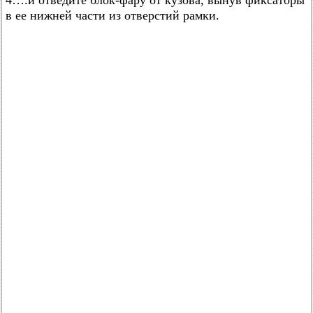
4….и отведите блок-фару от кузова, вынув фиксаторы
в ее нижней части из отверстий рамки.