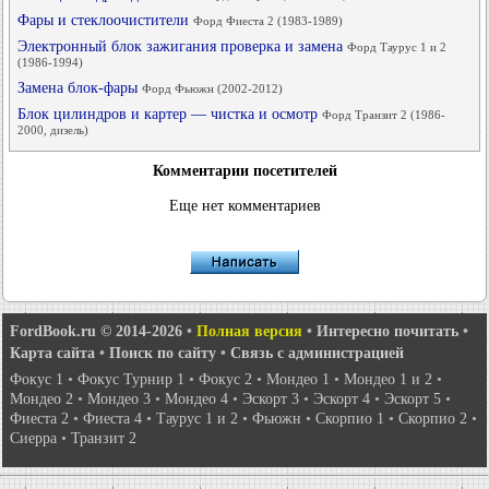
Фары и стеклоочистители
Форд Фиеста 2 (1983-1989)
Электронный блок зажигания проверка и замена
Форд Таурус 1 и 2
(1986-1994)
Замена блок-фары
Форд Фьюжн (2002-2012)
Блок цилиндров и картер — чистка и осмотр
Форд Транзит 2 (1986-
2000, дизель)
Комментарии посетителей
Еще нет комментариев
FordBook.ru © 2014-2026
•
Полная версия
•
Интересно почитать
•
Карта сайта
•
Поиск по сайту
•
Связь с администрацией
Фокус 1
•
Фокус Турнир 1
•
Фокус 2
•
Мондео 1
•
Мондео 1 и 2
•
Мондео 2
•
Мондео 3
•
Мондео 4
•
Эскорт 3
•
Эскорт 4
•
Эскорт 5
•
Фиеста 2
•
Фиеста 4
•
Таурус 1 и 2
•
Фьюжн
•
Скорпио 1
•
Скорпио 2
•
Сиерра
•
Транзит 2