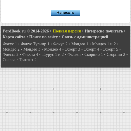
FordBook.ru © 2014-2026
•
Полная версия
•
Интересно почитать
•
Карта сайта
•
Поиск по сайту
•
Связь с администрацией
Фокус 1
•
Фокус Турнир 1
•
Фокус 2
•
Мондео 1
•
Мондео 1 и 2
•
Мондео 2
•
Мондео 3
•
Мондео 4
•
Эскорт 3
•
Эскорт 4
•
Эскорт 5
•
Фиеста 2
•
Фиеста 4
•
Таурус 1 и 2
•
Фьюжн
•
Скорпио 1
•
Скорпио 2
•
Сиерра
•
Транзит 2