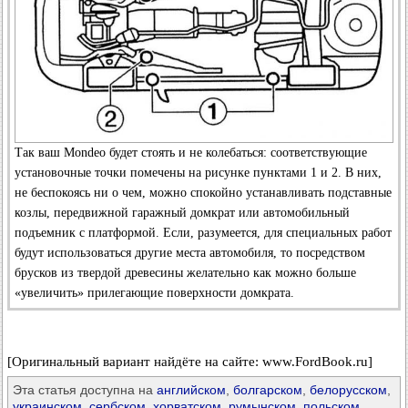
Так ваш Mondeo будет стоять и не колебаться: соответствующие
установочные точки помечены на рисунке пунктами 1 и 2. В них,
не беспокоясь ни о чем, можно спокойно устанавливать подставные
козлы, передвижной гаражный домкрат или автомобильный
подъемник с платформой. Если, разумеется, для специальных работ
будут использоваться другие места автомобиля, то посредством
брусков из твердой древесины желательно как можно больше
«увеличить» прилегающие поверхности домкрата.
[Оригинальный вариант найдёте на сайте: www.FordBook.ru]
Эта статья доступна на
английском
,
болгарском
,
белорусском
,
украинском
,
сербском
,
хорватском
,
румынском
,
польском
,