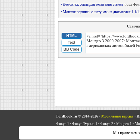
• Демонтаж сопла для омывания стекол
Форд Фоку
• Монтаж поршней с шатунами в двигателях 1.1/1
Ссылка
HTML
Text
BB Code
FordBook.ru © 2014-2026
•
Мобильная версия
•
И
Фокус 1
•
Фокус Турнир 1
•
Фокус 2
•
Мондео 1
•
Мон
Скорпио 1
•
Скорпио 2
•
Сиерра
•
Транзит 2
•
Автоно
Мы применяем ку
Советы автовладельцу