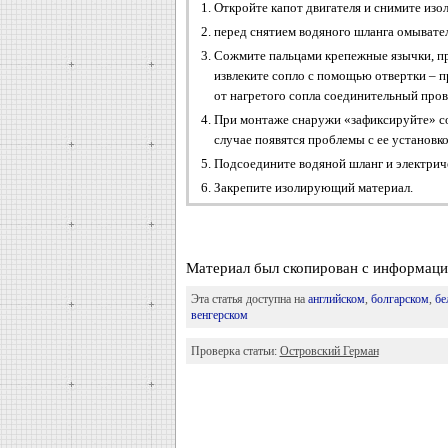
Откройте капот двигателя и снимите из
перед снятием водяного шланга омывател
Сожмите пальцами крепежные язычки, пр
извлеките сопло с помощью отвертки – 
от нагретого сопла соединительный пров
При монтаже снаружи «зафиксируйте» соп
случае появятся проблемы с ее установко
Подсоедините водяной шланг и электриче
Закрепите изолирующий материал.
Материал был скопирован с информаци
Эта статья доступна на
английском
,
болгарском
,
бе
венгерском
Проверка статьи:
Островский Герман