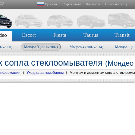
Русский
Карта сайта
Контакты
Поиск по сайту
deo
Escort
Fiesta
Taurus
Transit
Мондео 3
Мондео 4
Мондео 1
97-2000)
(2000-2007)
(2007-2014)
(1
ж сопла стеклоомывателя
(Мондео 
информация
Уход за автомобилем
Монтаж и демонтаж сопла стеклоом