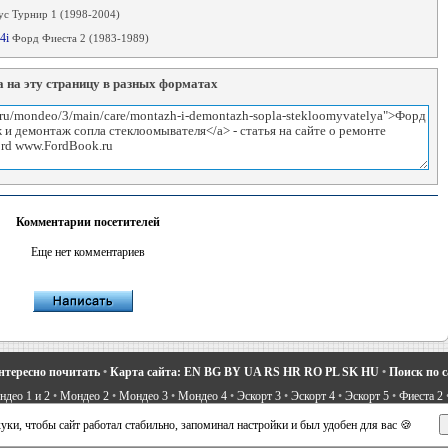
с Турнир 1 (1998-2004)
.4i
Форд Фиеста 2 (1983-1989)
 на эту страницу в разных форматах
Комментарии посетителей
Еще нет комментариев
нтересно почитать
•
Карта сайта:
EN
BG
BY
UA
RS
HR
RO
PL
SK
HU
•
Поиск по 
део 1 и 2
•
Мондео 2
•
Мондео 3
•
Мондео 4
•
Эскорт 3
•
Эскорт 4
•
Эскорт 5
•
Фиеста 2
вости про Форд
•
Устройство легковых машин
•
Автоматические трансмиссии
•
Силовое 
ки, чтобы сайт работал стабильно, запоминал настройки и был удобен для вас 🍪