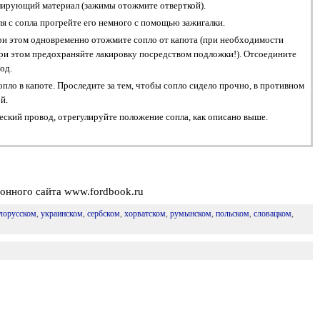
олирующий материал (зажимы отожмите отверткой).
я с сопла прогрейте его немного с помощью зажигалки.
и этом одновременно отожмите сопло от капота (при необходимости
при этом предохраняйте лакировку посредством подложки!). Отсоедините
од.
ло в капоте. Проследите за тем, чтобы сопло сидело прочно, в противном
й.
ский провод, отрегулируйте положение сопла, как описано выше.
онного сайта www.fordbook.ru
лорусском
,
украинском
,
сербском
,
хорватском
,
румынском
,
польском
,
словацком
,