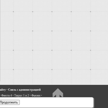
сайту
•
Связь с администрацией
•
Фиеста 4
•
Таурус 1 и 2
•
Фьюжн
•
электрооборудование
•
Продолжить