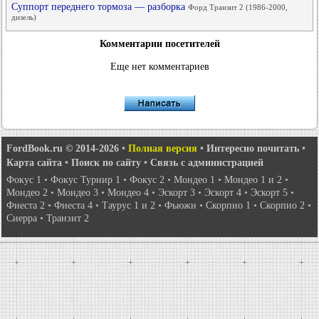
Суппорт переднего тормоза — разборка
Форд Транзит 2 (1986-2000,
дизель)
Комментарии посетителей
Еще нет комментариев
FordBook.ru © 2014-2026
•
Полная версия
•
Интересно почитать
•
Карта сайта
•
Поиск по сайту
•
Связь с администрацией
Фокус 1
•
Фокус Турнир 1
•
Фокус 2
•
Мондео 1
•
Мондео 1 и 2
•
Мондео 2
•
Мондео 3
•
Мондео 4
•
Эскорт 3
•
Эскорт 4
•
Эскорт 5
•
Фиеста 2
•
Фиеста 4
•
Таурус 1 и 2
•
Фьюжн
•
Скорпио 1
•
Скорпио 2
•
Сиерра
•
Транзит 2