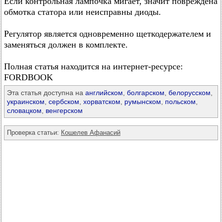
Если контрольная лампочка мигает, значит повреждена
обмотка статора или неисправны диоды.
Регулятор является одновременно щеткодержателем и
заменяться должен в комплекте.
Полная статья находится на интернет-ресурсе:
FORDBOOK
Эта статья доступна на
английском
,
болгарском
,
белорусском
,
украинском
,
сербском
,
хорватском
,
румынском
,
польском
,
словацком
,
венгерском
Проверка статьи:
Кошелев Афанасий