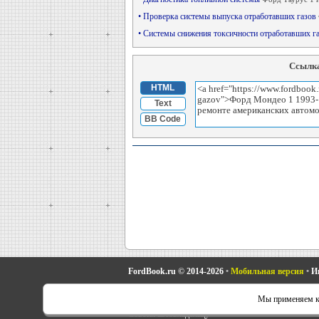
• Проверка системы выпуска отработавших газов
• Системы снижения токсичности отработавших 
Ссылка
HTML
Text
BB Code
FordBook.ru © 2014-2026
•
Мобильная версия
•
И
Фокус 1
•
Фокус Турнир 1
•
Фокус 2
•
Мондео 1
•
Мон
Мы применяем ку
Скорпио 1
•
Скорпио 2
•
Сиерра
•
Транзит 2
•
Автоно
Советы автовладельцу