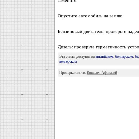
замените.
Опустите автомобиль на землю.
Бензиновый двигатель: проверьте наде
Дизель: проверьте герметичность устр
Эта статья доступна на
английском
,
болгарском
,
бе
венгерском
Проверка статьи:
Кошелев Афанасий