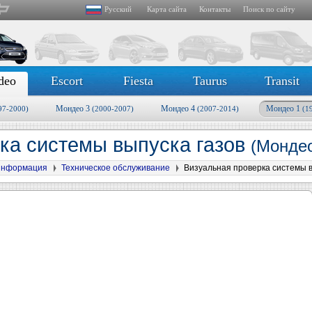
Русский
Карта сайта
Контакты
Поиск по сайту
deo
Escort
Fiesta
Taurus
Transit
Мондео 3
Мондео 4
Мондео 1
97-2000)
(2000-2007)
(2007-2014)
(1
ка системы выпуска газов
(Мондео
информация
Техническое обслуживание
Визуальная проверка системы в