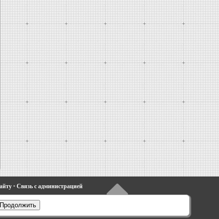
сайту
•
Связь с администрацией
•
Фиеста 4
•
Таурус 1 и 2
•
Фьюжн
•
Продолжить
электрооборудование
•