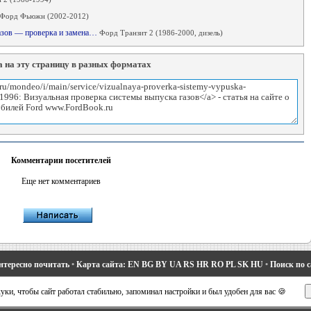
Форд Фьюжн (2002-2012)
газов — проверка и замена…
Форд Транзит 2 (1986-2000, дизель)
 на эту страницу в разных форматах
Комментарии посетителей
Еще нет комментариев
нтересно почитать
•
Карта сайта:
EN
BG
BY
UA
RS
HR
RO
PL
SK
HU
•
Поиск по 
део 1 и 2
•
Мондео 2
•
Мондео 3
•
Мондео 4
•
Эскорт 3
•
Эскорт 4
•
Эскорт 5
•
Фиеста 2
ки, чтобы сайт работал стабильно, запоминал настройки и был удобен для вас 🍪
вости про Форд
•
Устройство легковых машин
•
Автоматические трансмиссии
•
Силовое 