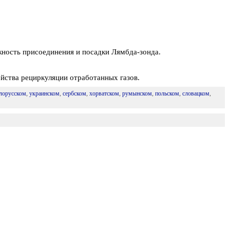
жность присоединения и посадки Лямбда-зонда.
ойства рециркуляции отработанных газов.
лорусском
,
украинском
,
сербском
,
хорватском
,
румынском
,
польском
,
словацком
,