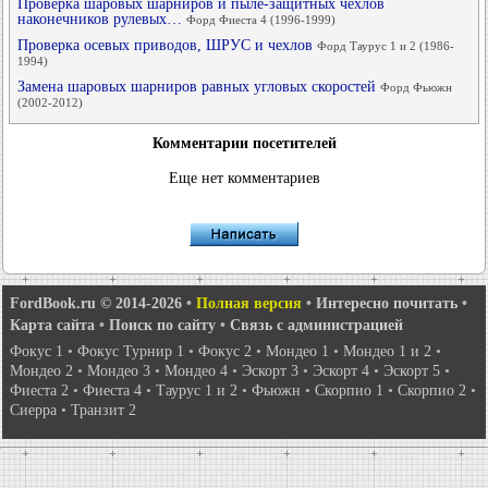
Проверка шаровых шарниров и пыле-защитных чехлов
наконечников рулевых…
Форд Фиеста 4 (1996-1999)
Проверка осевых приводов, ШРУС и чехлов
Форд Таурус 1 и 2 (1986-
1994)
Замена шаровых шарниров равных угловых скоростей
Форд Фьюжн
(2002-2012)
Комментарии посетителей
Еще нет комментариев
FordBook.ru © 2014-2026
•
Полная версия
•
Интересно почитать
•
Карта сайта
•
Поиск по сайту
•
Связь с администрацией
Фокус 1
•
Фокус Турнир 1
•
Фокус 2
•
Мондео 1
•
Мондео 1 и 2
•
Мондео 2
•
Мондео 3
•
Мондео 4
•
Эскорт 3
•
Эскорт 4
•
Эскорт 5
•
Фиеста 2
•
Фиеста 4
•
Таурус 1 и 2
•
Фьюжн
•
Скорпио 1
•
Скорпио 2
•
Сиерра
•
Транзит 2