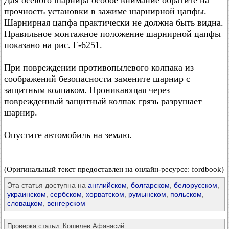
Для осевого шарнира особое внимание обратите на
прочность установки в зажиме шарнирной цапфы.
Шарнирная цапфа практически не должна быть видна.
Правильное монтажное положение шарнирной цапфы
показано на рис. F-6251.
При повреждении противопылевого колпака из
соображений безопасности замените шарнир с
защитным колпаком. Проникающая через
поврежденный защитный колпак грязь разрушает
шарнир.
Опустите автомобиль на землю.
(Оригинальный текст предоставлен на онлайн-ресурсе: fordbook)
Эта статья доступна на
английском
,
болгарском
,
белорусском
,
украинском
,
сербском
,
хорватском
,
румынском
,
польском
,
словацком
,
венгерском
Проверка статьи:
Кошелев Афанасий