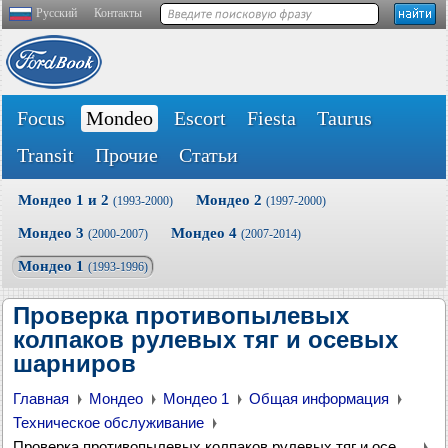
Русский
Контакты
Focus
Mondeo
Escort
Fiesta
Taurus
Transit
Прочие
Статьи
Мондео 1 и 2
Мондео 2
(1993-2000)
(1997-2000)
Мондео 3
Мондео 4
(2000-2007)
(2007-2014)
Мондео 1
(1993-1996)
Проверка противопылевых
колпаков рулевых тяг и осевых
шарниров
Главная
Мондео
Мондео 1
Общая информация
Техническое обслуживание
Проверка противопылевых колпаков рулевых тяг и осевых шарниров