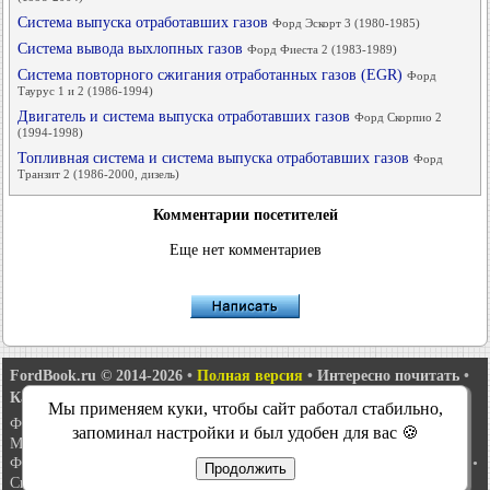
Система выпуска отработавших газов
Форд Эскорт 3 (1980-1985)
Система вывода выхлопных газов
Форд Фиеста 2 (1983-1989)
Система повторного сжигания отработанных газов (EGR)
Форд
Таурус 1 и 2 (1986-1994)
Двигатель и система выпуска отработавших газов
Форд Скорпио 2
(1994-1998)
Топливная система и система выпуска отработавших газов
Форд
Транзит 2 (1986-2000, дизель)
Комментарии посетителей
Еще нет комментариев
FordBook.ru © 2014-2026
•
Полная версия
•
Интересно почитать
•
Карта сайта
•
Поиск по сайту
•
Связь с администрацией
Мы применяем куки, чтобы сайт работал стабильно,
Фокус 1
•
Фокус Турнир 1
•
Фокус 2
•
Мондео 1
•
Мондео 1 и 2
•
запоминал настройки и был удобен для вас 🍪
Мондео 2
•
Мондео 3
•
Мондео 4
•
Эскорт 3
•
Эскорт 4
•
Эскорт 5
•
Фиеста 2
•
Фиеста 4
•
Таурус 1 и 2
•
Фьюжн
•
Скорпио 1
•
Скорпио 2
•
Продолжить
Сиерра
•
Транзит 2