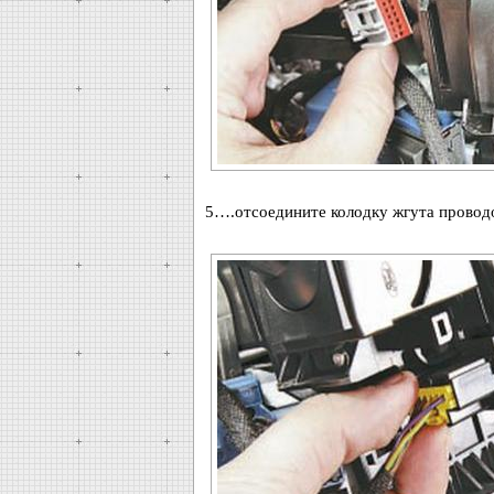
5….отсоедините колодку жгута проводо