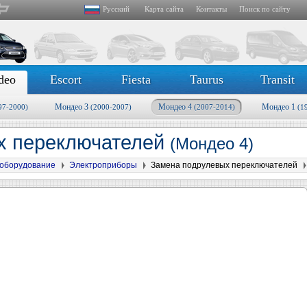
Русский
Карта сайта
Контакты
Поиск по сайту
deo
Escort
Fiesta
Taurus
Transit
Мондео 3
Мондео 4
Мондео 1
97-2000)
(2000-2007)
(2007-2014)
(1
х переключателей
(Мондео 4)
оборудование
Электроприборы
Замена подрулевых переключателей