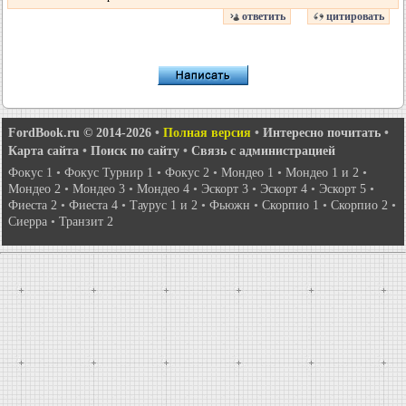
ответить
цитировать
FordBook.ru © 2014-2026
•
Полная версия
•
Интересно почитать
•
Карта сайта
•
Поиск по сайту
•
Связь с администрацией
Фокус 1
•
Фокус Турнир 1
•
Фокус 2
•
Мондео 1
•
Мондео 1 и 2
•
Мондео 2
•
Мондео 3
•
Мондео 4
•
Эскорт 3
•
Эскорт 4
•
Эскорт 5
•
Фиеста 2
•
Фиеста 4
•
Таурус 1 и 2
•
Фьюжн
•
Скорпио 1
•
Скорпио 2
•
Сиерра
•
Транзит 2