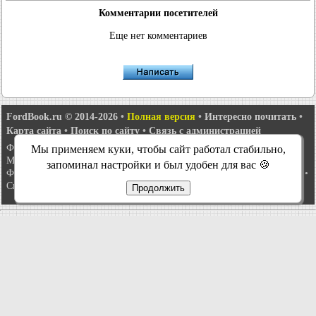
Комментарии посетителей
Еще нет комментариев
FordBook.ru © 2014-2026
•
Полная версия
•
Интересно почитать
•
Карта сайта
•
Поиск по сайту
•
Связь с администрацией
Фокус 1
•
Фокус Турнир 1
•
Фокус 2
•
Мондео 1
•
Мондео 1 и 2
•
Мы применяем куки, чтобы сайт работал стабильно,
Мондео 2
•
Мондео 3
•
Мондео 4
•
Эскорт 3
•
Эскорт 4
•
Эскорт 5
•
запоминал настройки и был удобен для вас 🍪
Фиеста 2
•
Фиеста 4
•
Таурус 1 и 2
•
Фьюжн
•
Скорпио 1
•
Скорпио 2
•
Сиерра
•
Транзит 2
Продолжить