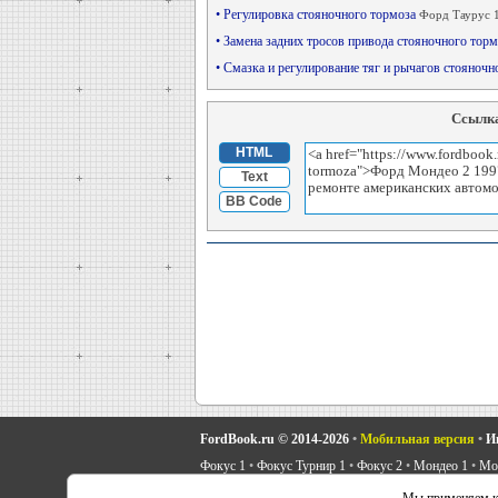
• Регулировка стояночного тормоза
Форд Таурус 1
• Замена задних тросов привода стояночного тор
• Смазка и регулирование тяг и рычагов стояноч
Ссылка
HTML
Text
BB Code
FordBook.ru © 2014-2026
•
Мобильная версия
•
И
Фокус 1
•
Фокус Турнир 1
•
Фокус 2
•
Мондео 1
•
Мон
Скорпио 1
•
Скорпио 2
•
Сиерра
•
Транзит 2
•
Автоно