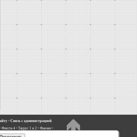
сайту
•
Связь с администрацией
•
Фиеста 4
•
Таурус 1 и 2
•
Фьюжн
•
электрооборудование
•
Продолжить