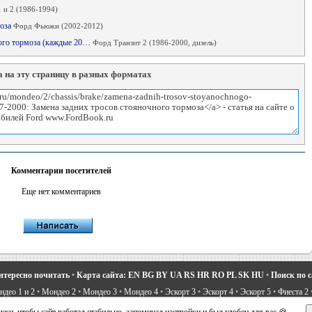
 и 2 (1986-1994)
моза
Форд Фьюжн (2002-2012)
ного тормоза (каждые 20…
Форд Транзит 2 (1986-2000, дизель)
 на эту страницу в разных форматах
Комментарии посетителей
Еще нет комментариев
нтересно почитать
•
Карта сайта:
EN
BG
BY
UA
RS
HR
RO
PL
SK
HU
•
Поиск по 
део 1 и 2
•
Мондео 2
•
Мондео 3
•
Мондео 4
•
Эскорт 3
•
Эскорт 4
•
Эскорт 5
•
Фиеста 2
вости про Форд
•
Устройство легковых машин
•
Автоматические трансмиссии
•
Силовое 