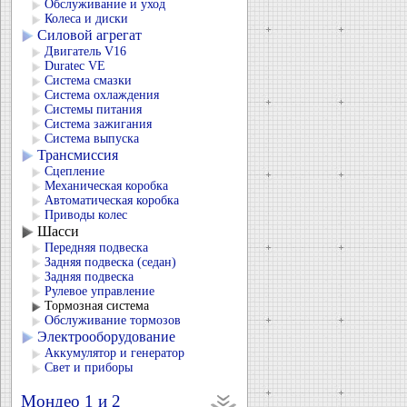
Обслуживание и уход
Колеса и диски
Силовой агрегат
Двигатель V16
Duratec VЕ
Система смазки
Система охлаждения
Системы питания
Система зажигания
Система выпуска
Трансмиссия
Сцепление
Механическая коробка
Автоматическая коробка
Приводы колес
Шасси
Передняя подвеска
Задняя подвеска (седан)
Задняя подвеска
Рулевое управление
Тормозная система
Обслуживание тормозов
Электрооборудование
Аккумулятор и генератор
Свет и приборы
Мондео 1 и 2