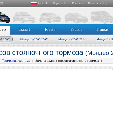
Русский
Карта сайта
Контакты
Поиск по сайту
deo
Escort
Fiesta
Taurus
Transit
Мондео 3
Мондео 4
Мондео 1
97-2000)
(2000-2007)
(2007-2014)
(1
сов стояночного тормоза
(Мондео 2
Тормозная система
Замена задних тросов стояночного тормоза