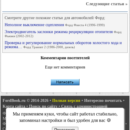
Следующие статьи »
Смотрите другие похожие статьи для автомобилей Форд:
Неполное выключение сцепления
Форд Фиеста 4 (1996-1999)
Электродвигатель заслонки режима рециркуляции отопителя
Форд
Фьюжн (2002-2012)
Проверка и регулирование нормальных оборотов холостого хода и
режима…
Форд Транзит 2 (1986-2000, дизель)
Комментарии посетителей
Еще нет комментариев
FordBook.ru © 2014-2026
•
Полная версия
•
Интересно почитать
•
Карта сайта
•
Поиск по сайту
•
Связь с администрацией
Фокус 1
•
Фокус Турнир 1
•
Фокус 2
•
Мондео 1
•
Мондео 1 и 2
•
Мы применяем куки, чтобы сайт работал стабильно,
Мондео 2
•
Мондео 3
•
Мондео 4
•
Эскорт 3
•
Эскорт 4
•
Эскорт 5
•
запоминал настройки и был удобен для вас 🍪
Фиеста 2
•
Фиеста 4
•
Таурус 1 и 2
•
Фьюжн
•
Скорпио 1
•
Скорпио 2
•
Сиерра
•
Транзит 2
Продолжить