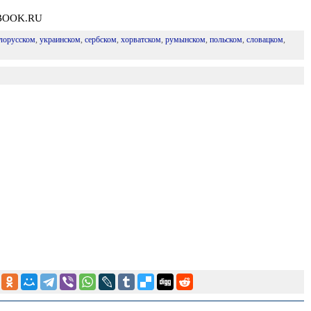
DBOOK.RU
лорусском
,
украинском
,
сербском
,
хорватском
,
румынском
,
польском
,
словацком
,