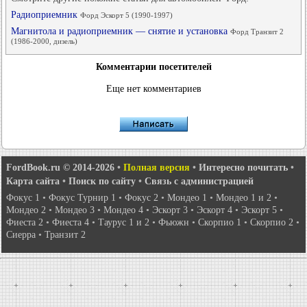
Радиоприемник
Форд Эскорт 5 (1990-1997)
Магнитола и радиоприемник — снятие и установка
Форд Транзит 2
(1986-2000, дизель)
Комментарии посетителей
Еще нет комментариев
FordBook.ru © 2014-2026
•
Полная версия
•
Интересно почитать
•
Карта сайта
•
Поиск по сайту
•
Связь с администрацией
Фокус 1
•
Фокус Турнир 1
•
Фокус 2
•
Мондео 1
•
Мондео 1 и 2
•
Мондео 2
•
Мондео 3
•
Мондео 4
•
Эскорт 3
•
Эскорт 4
•
Эскорт 5
•
Фиеста 2
•
Фиеста 4
•
Таурус 1 и 2
•
Фьюжн
•
Скорпио 1
•
Скорпио 2
•
Сиерра
•
Транзит 2