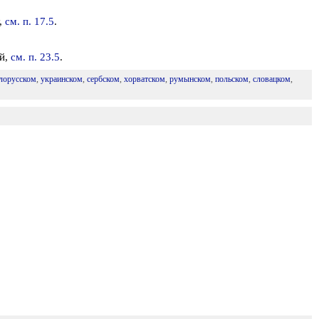
,
см. п. 17.5
.
й,
см. п. 23.5
.
лорусском
,
украинском
,
сербском
,
хорватском
,
румынском
,
польском
,
словацком
,