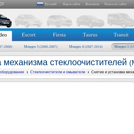
Русский
Карта сайта
Контакты
Поиск по сайту
deo
Escort
Fiesta
Taurus
Transit
Мондео 3
Мондео 4
Мондео 1
97-2000)
(2000-2007)
(2007-2014)
(1
а механизма стеклоочистителей
(
оборудование
Стеклоочистители и омыватели
Снятие и установка мех