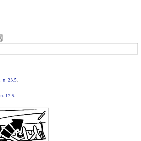
. п. 23.5
.
 п. 17.5
.