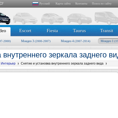
Русский
Карта сайта
Контакты
Поиск по сайту
deo
Escort
Fiesta
Taurus
Transit
Мондео 3
Мондео 4
Мондео 1
97-2000)
(2000-2007)
(2007-2014)
(1
а внутреннего зеркала заднего в
Интерьер
Снятие и установка внутреннего зеркала заднего вида