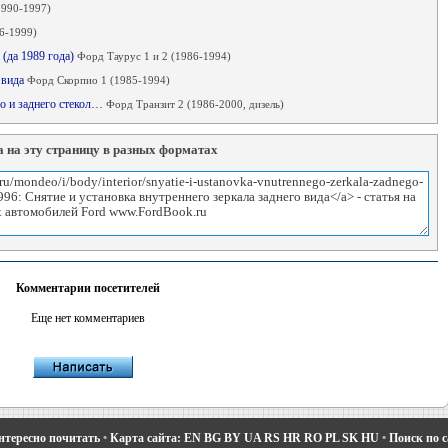
1990-1997)
6-1999)
 (да 1989 года)
Форд Таурус 1 и 2 (1986-1994)
 вида
Форд Скорпио 1 (1985-1994)
го и заднего стекол…
Форд Транзит 2 (1986-2000, дизель)
 на эту страницу в разных форматах
Комментарии посетителей
Еще нет комментариев
нтересно почитать
•
Карта сайта:
EN
BG
BY
UA
RS
HR
RO
PL
SK
HU
•
Поиск по 