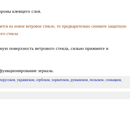
роны клеящего слоя.
ется на новое ветровое стекло, то предварительно снимите защитную
го стекла.
рную поверхность ветрового стекла, сильно прижмите и
 функционирование зеркала.
лорусском
,
украинском
,
сербском
,
хорватском
,
румынском
,
польском
,
словацком
,