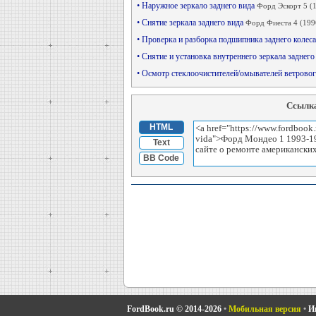
• Наружное зеркало заднего вида
Форд Эскорт 5 (
• Снятие зеркала заднего вида
Форд Фиеста 4 (199
• Проверка и разборка подшипника заднего колеса
• Снятие и установка внутреннего зеркала заднего
• Осмотр стеклоочистителей/омывателей ветрово
Ссылка
HTML
Text
BB Code
FordBook.ru © 2014-2026
•
Мобильная версия
•
И