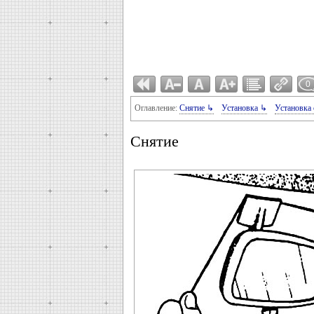
0
Оглавление:
Снятие ↳
Установка ↳
Установка 
Снятие