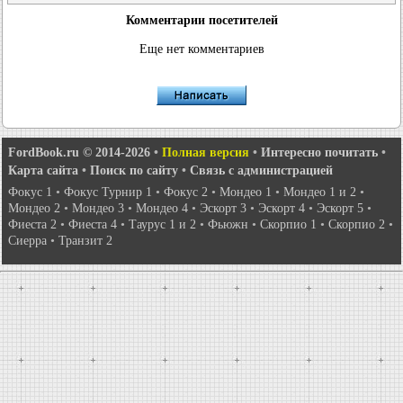
Комментарии посетителей
Еще нет комментариев
FordBook.ru © 2014-2026
•
Полная версия
•
Интересно почитать
•
Карта сайта
•
Поиск по сайту
•
Связь с администрацией
Фокус 1
•
Фокус Турнир 1
•
Фокус 2
•
Мондео 1
•
Мондео 1 и 2
•
Мондео 2
•
Мондео 3
•
Мондео 4
•
Эскорт 3
•
Эскорт 4
•
Эскорт 5
•
Фиеста 2
•
Фиеста 4
•
Таурус 1 и 2
•
Фьюжн
•
Скорпио 1
•
Скорпио 2
•
Сиерра
•
Транзит 2