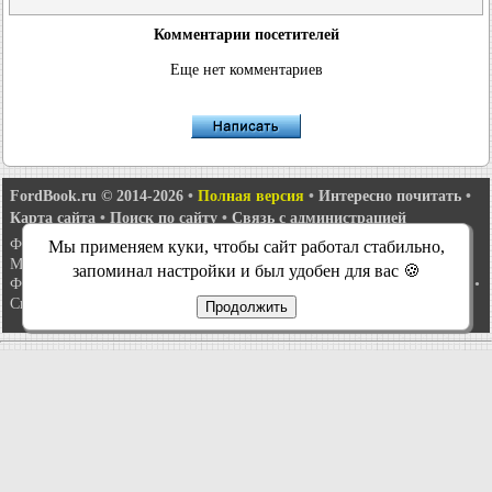
Комментарии посетителей
Еще нет комментариев
FordBook.ru © 2014-2026
•
Полная версия
•
Интересно почитать
•
Карта сайта
•
Поиск по сайту
•
Связь с администрацией
Фокус 1
•
Фокус Турнир 1
•
Фокус 2
•
Мондео 1
•
Мондео 1 и 2
•
Мы применяем куки, чтобы сайт работал стабильно,
Мондео 2
•
Мондео 3
•
Мондео 4
•
Эскорт 3
•
Эскорт 4
•
Эскорт 5
•
запоминал настройки и был удобен для вас 🍪
Фиеста 2
•
Фиеста 4
•
Таурус 1 и 2
•
Фьюжн
•
Скорпио 1
•
Скорпио 2
•
Сиерра
•
Транзит 2
Продолжить