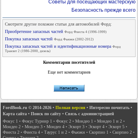
Советы для посещающих мастерскую
Безопасность прежде всего
Смотрите другие похожие статьи для автомобилей Форд:
Приобретение запасных частей
Форд Фиеста 4 (1996-1999)
Покупка запасных частей
Форд Фьюжн (2002-2012)
Покупка запасных частей и идентификационные номера
Форд
Транзит 2 (1986-2000, дизель)
Комментарии посетителей
Еще нет комментариев
FordBook.ru © 2014-2026
•
Полная версия
•
Интересно почитать
•
Карта сайта
•
Поиск по сайту
•
Связь с администрацией
Фокус 1
•
Фокус Турнир 1
•
Фокус 2
•
Мондео 1
•
Мондео 1 и 2
•
Мондео 2
•
Мондео 3
•
Мондео 4
•
Эскорт 3
•
Эскорт 4
•
Эскорт 5
•
Фиеста 2
•
Фиеста 4
•
Таурус 1 и 2
•
Фьюжн
•
Скорпио 1
•
Скорпио 2
•
Сиерра
•
Транзит 2