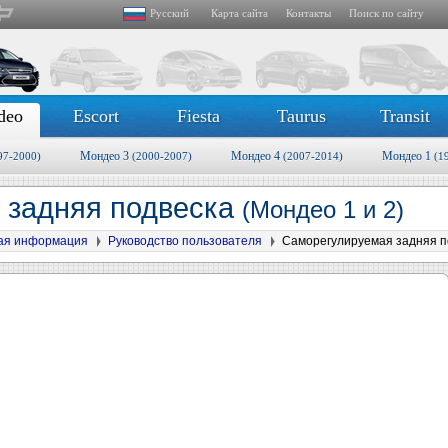
Русский
Карта сайта
Контакты
Поиск по сайту
deo
Escort
Fiesta
Taurus
Transit
Мондео 3
Мондео 4
Мондео 1
97-2000)
(2000-2007)
(2007-2014)
(1
 задняя подвеска
(Мондео 1 и 2)
ая информация
Руководство пользователя
Саморегулируемая задняя п