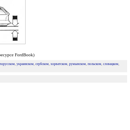
ресурсе FordBook)
лорусском
,
украинском
,
сербском
,
хорватском
,
румынском
,
польском
,
словацком
,