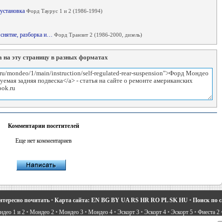
 установка
Форд Таурус 1 и 2 (1986-1994)
 снятие, разборка и…
Форд Транзит 2 (1986-2000, дизель)
 на эту страницу в разных форматах
Комментарии посетителей
Еще нет комментариев
нтересно почитать
•
Карта сайта:
EN
BG
BY
UA
RS
HR
RO
PL
SK
HU
•
Поиск по 
део 1 и 2
•
Мондео 2
•
Мондео 3
•
Мондео 4
•
Эскорт 3
•
Эскорт 4
•
Эскорт 5
•
Фиеста 2
вости про Форд
•
Устройство легковых машин
•
Автоматические трансмиссии
•
Силовое 