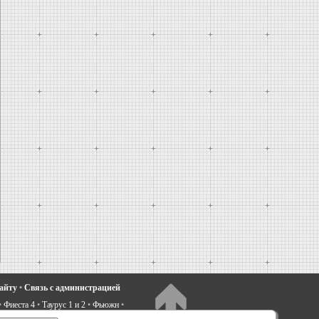
сайту
•
Связь с администрацией
•
Фиеста 4
•
Таурус 1 и 2
•
Фьюжн
•
электрооборудование
•