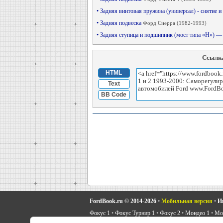
• Задняя винтовая пружина (универсал) - снятие и
• Задняя подвеска
Форд Сиерра (1982-1993)
• Задняя ступица и подшипник (мост типа «Н») —
Ссылка
HTML
Text
BB Code
FordBook.ru © 2014-2026
•
Мобильная версия
•
И
Фокус 1
•
Фокус Турнир 1
•
Фокус 2
•
Мондео 1
•
Мон
Скорпио 1
•
Скорпио 2
•
Сиерра
•
Транзит 2
•
Автоно