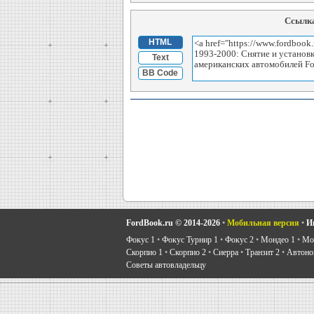
Ссылка
HTML
Text
BB Code
FordBook.ru © 2014-2026
•
Мобильная версия
•
И
Фокус 1
•
Фокус Турнир 1
•
Фокус 2
•
Мондео 1
•
Мон
Скорпио 1
•
Скорпио 2
•
Сиерра
•
Транзит 2
•
Автоно
Советы автовладельцу