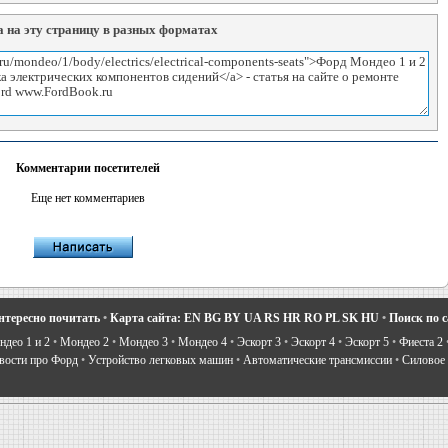
 на эту страницу в разных форматах
Комментарии посетителей
Еще нет комментариев
нтересно почитать
•
Карта сайта:
EN
BG
BY
UA
RS
HR
RO
PL
SK
HU
•
Поиск по 
део 1 и 2
•
Мондео 2
•
Мондео 3
•
Мондео 4
•
Эскорт 3
•
Эскорт 4
•
Эскорт 5
•
Фиеста 2
вости про Форд
•
Устройство легковых машин
•
Автоматические трансмиссии
•
Силовое 