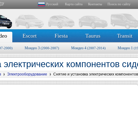
Русский
Карта сайта
Контакты
Поиск по сайту
deo
Escort
Fiesta
Taurus
Transit
Мондео 3
Мондео 4
Мондео 1
97-2000)
(2000-2007)
(2007-2014)
(1
а электрических компонентов си
в
Электрооборудование
Снятие и установка электрических компоненто