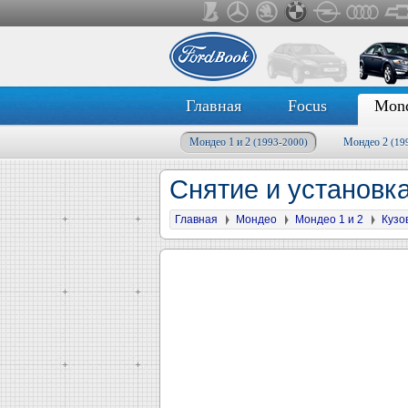
Главная
Focus
Mon
Мондео 1 и 2
Мондео 2
(1993-2000)
(19
Снятие и установк
Главная
Мондео
Мондео 1 и 2
Кузо