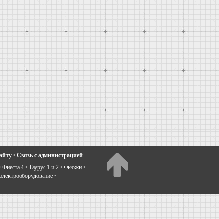
сайту
•
Связь с администрацией
•
Фиеста 4
•
Таурус 1 и 2
•
Фьюжн
•
электрооборудование
•