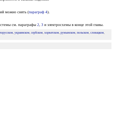
ий можно снять (
параграф 4
).
истемы см. параграфы
2
,
3
и электросхемы в конце этой главы.
лорусском
,
украинском
,
сербском
,
хорватском
,
румынском
,
польском
,
словацком
,