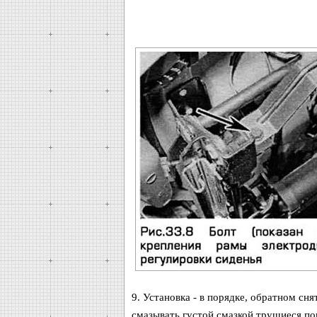
9. Установка - в порядке, обратном с
смазывать густой смазкой трущиеся по