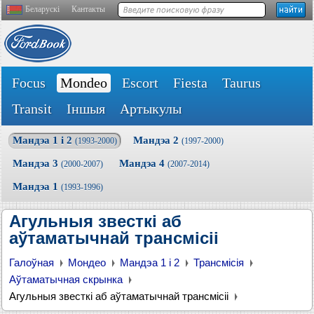
Беларускі
Кантакты
Focus
Mondeo
Escort
Fiesta
Taurus
Transit
Іншыя
Артыкулы
Мандэа 1 і 2
Мандэа 2
(1993-2000)
(1997-2000)
Мандэа 3
Мандэа 4
(2000-2007)
(2007-2014)
Мандэа 1
(1993-1996)
Агульныя звесткі аб
аўтаматычнай трансмісіі
Галоўная
Мондео
Мандэа 1 і 2
Трансмісія
Аўтаматычная скрынка
Агульныя звесткі аб аўтаматычнай трансмісіі