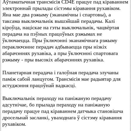
Аўтаматычная трансмісія CD4E працуе пад кіраваннем
электроннай прылады сістэмы кіравання рухавіком.
Яна мае два рэжыму (эканамічны і спартовы), а
таксама выключальнік вышэйшай перадачы. Калі
кіроўца, націскае на гэты выключальнік, чацвёртая
перадача на пэўных працоўных рэжымах не
ўключаецца. Пры ўключэнні эканамічнага рэжыму
пераключэнне перадач адбываецца пры нізкіх
абарачэннях рухавіка, а пры ўключэнні спартовага
рэжыму - пры высокіх абарачэннях рухавіка.
Планетарная перадача і галоўная перадача злучаны
паміж сабой ланцугом. Трансмісія мае радыятар для
астуджэння працоўнай вадкасці.
Выключальнік пераходу на паніжаную перадачу
адсутнічае, бо прылада пераходу на паніжаную
перадачу працуе пад кіраваннем датчыка становішча
дросельнай засланкі, уваходнага ў сістэму кіравання
рухавіком.