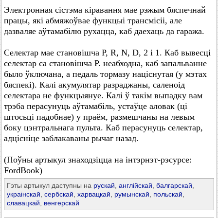
Электронная сістэма кіравання мае рэжым бяспечнай
працы, які абмяжоўвае функцыі трансмісіі, але
дазваляе аўтамабілю рухацца, каб даехаць да гаража.
Селектар мае становішча Р, R, N, D, 2 і 1. Каб вывесці
селектар са становішча Р. неабходна, каб запальванне
было ўключана, а педаль тормазу націснутая (у мэтах
бяспекі). Калі акумулятар разраджаны, саленоід
селектара не функцыянуе. Калі ў такім выпадку вам
трэба перасунуць аўтамабіль, устаўце аловак (ці
штосьці падобнае) у праём, размешчаны на левым
боку цэнтральнага пульта. Каб перасунуць селектар,
адцісніце заблакаваны рычаг назад.
(Поўны артыкул знаходзіцца на інтэрнэт-рэсурсе:
FordBook)
Гэты артыкул даступны на
рускай
,
англійскай
,
балгарскай
,
украінскай
,
сербскай
,
харвацкай
,
румынскай
,
польскай
,
славацкай
,
венгерскай