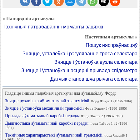
« Папярэднія артыкулы
Тэхнічныя патрабаванні і моманты зацяжкі
Наступныя артыкулы »
Пошук няспраўнасцяў
Зняцце, усталёўка і рэгуляванне троса селектара
Зняцце і ўстаноўка вузла селектара
Зняцце і ўстаноўка шасцярні прывада спідометра
Датчык становішча рычага селектара
Глядзіце іншыя падобныя артыкулы для аўтамабіляў Форд:
Зняцце рухавіка з аўтаматычнай трансмісіяй
Форд Фокус 1 (1998-2004)
Зняцце і ўстаноўка механічнай трансмісіі
Форд Эскорт 3 (1980-1985)
Прылада аўтаматычнай каробкі перадач
Форд Фіеста 2 (1983-1989)
Дыягностыка аўтаматычнай каробкі перадач
Форд Таўрус 1 і 2 (1986-
1994)
Тэхнічныя характарыстыкі аўтаматычнай трансмісіі
Форд Скарпіё 1
(1985-1994)