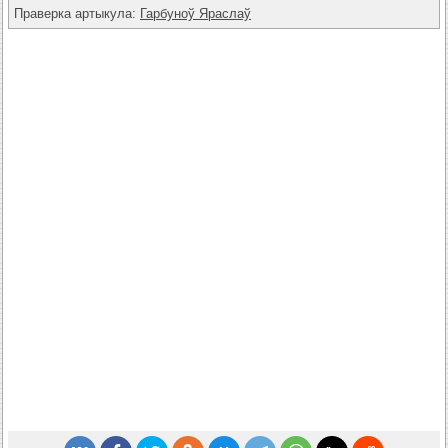
Праверка артыкула:
Гарбуноў Яраслаў