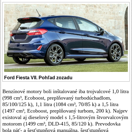
Ford Fiesta VII. Pohľad zozadu
Benzínové motory boli inštalované iba trojvalcové 1,0 litra
(998 cm³, Ecoboost, preplňovaný turbodúchadlom,
85/100/125 k), 1,1 litra (1084 cm³, 70/85 k) a 1,5 litra
(1497 cm³, Ecoboost, preplňovaný turbom, 200 k). Najprv
existoval aj dieselový model s 1,5-litrovým štvorvalcovým
motorom (1499 cm³, DLD-415, 85/120 k). Prevodovka
bola päť- a šesťstupňová manuálna, šesťstupňová