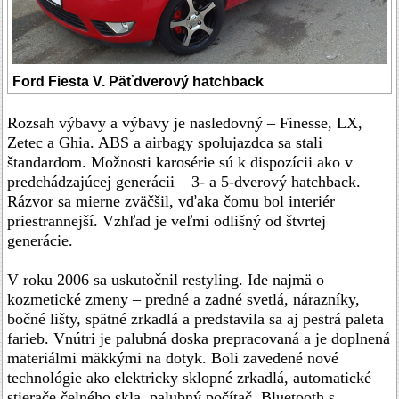
Ford Fiesta V. Päťdverový hatchback
Rozsah výbavy a výbavy je nasledovný – Finesse, LX,
Zetec a Ghia. ABS a airbagy spolujazdca sa stali
štandardom. Možnosti karosérie sú k dispozícii ako v
predchádzajúcej generácii – 3- a 5-dverový hatchback.
Rázvor sa mierne zväčšil, vďaka čomu bol interiér
priestrannejší. Vzhľad je veľmi odlišný od štvrtej
generácie.
V roku 2006 sa uskutočnil restyling. Ide najmä o
kozmetické zmeny – predné a zadné svetlá, nárazníky,
bočné lišty, spätné zrkadlá a predstavila sa aj pestrá paleta
farieb. Vnútri je palubná doska prepracovaná a je doplnená
materiálmi mäkkými na dotyk. Boli zavedené nové
technológie ako elektricky sklopné zrkadlá, automatické
stierače čelného skla, palubný počítač, Bluetooth s