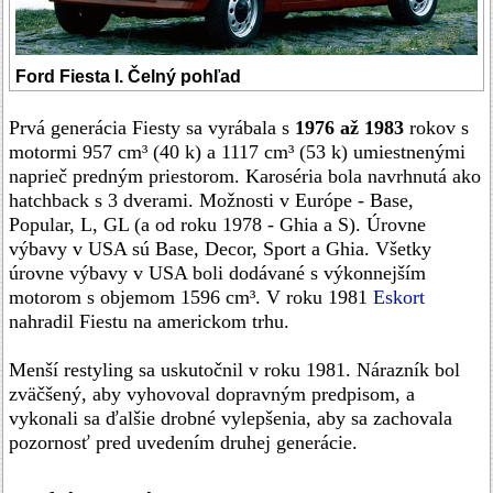
Ford Fiesta I. Čelný pohľad
Prvá generácia Fiesty sa vyrábala s
1976 až 1983
rokov s
motormi 957 cm³ (40 k) a 1117 cm³ (53 k) umiestnenými
naprieč predným priestorom. Karoséria bola navrhnutá ako
hatchback s 3 dverami. Možnosti v Európe - Base,
Popular, L, GL (a od roku 1978 - Ghia a S). Úrovne
výbavy v USA sú Base, Decor, Sport a Ghia. Všetky
úrovne výbavy v USA boli dodávané s výkonnejším
motorom s objemom 1596 cm³. V roku 1981
Eskort
nahradil Fiestu na americkom trhu.
Menší restyling sa uskutočnil v roku 1981. Nárazník bol
zväčšený, aby vyhovoval dopravným predpisom, a
vykonali sa ďalšie drobné vylepšenia, aby sa zachovala
pozornosť pred uvedením druhej generácie.