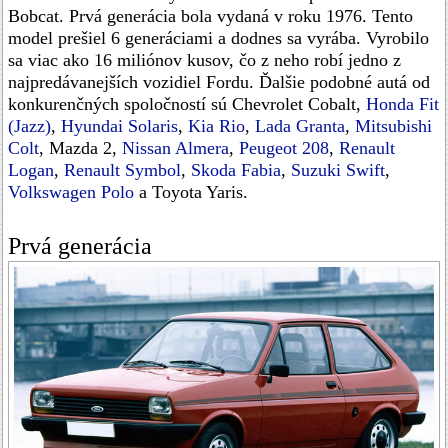
Bobcat. Prvá generácia bola vydaná v roku 1976. Tento
model prešiel 6 generáciami a dodnes sa vyrába. Vyrobilo
sa viac ako 16 miliónov kusov, čo z neho robí jedno z
najpredávanejších vozidiel Fordu. Ďalšie podobné autá od
konkurenčných spoločností sú Chevrolet Cobalt,
Honda Fit
(Jazz)
,
Hyundai Solaris
,
Kia Rio
,
Lada Granta
,
Mitsubishi
Colt
, Mazda 2,
Nissan Almera
,
Peugeot 208
,
Renault
Logan
,
Renault Symbol
,
Skoda Fabia
,
Suzuki Swift
,
Volkswagen Polo
a Toyota Yaris.
Prvá generácia