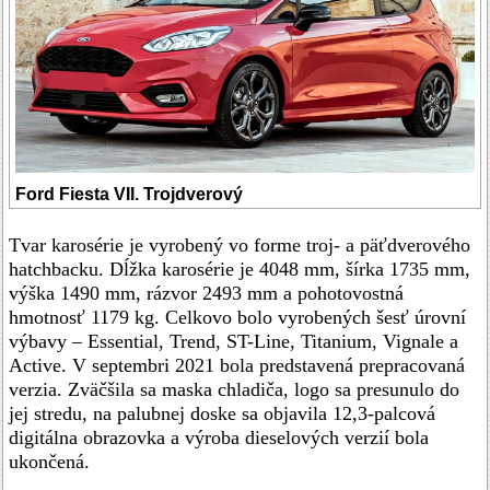
Ford Fiesta VII. Trojdverový
Tvar karosérie je vyrobený vo forme troj- a päťdverového
hatchbacku. Dĺžka karosérie je 4048 mm, šírka 1735 mm,
výška 1490 mm, rázvor 2493 mm a pohotovostná
hmotnosť 1179 kg. Celkovo bolo vyrobených šesť úrovní
výbavy – Essential, Trend, ST-Line, Titanium, Vignale a
Active. V septembri 2021 bola predstavená prepracovaná
verzia. Zväčšila sa maska chladiča, logo sa presunulo do
jej stredu, na palubnej doske sa objavila 12,3-palcová
digitálna obrazovka a výroba dieselových verzií bola
ukončená.