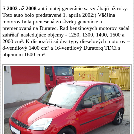
S
2002 až 2008
autá piatej generácie sa vyrábajú už roky.
Toto auto bolo predstavené 1. apríla 2002:) Väčšina
motorov bola prenesená zo štvrtej generácie a
premenovaná na Duratec. Rad benzínových motorov začal
zahŕňať nasledujúce objemy - 1250, 1300, 1400, 1600 a
2000 cm³. K dispozícii sú dva typy dieselových motorov –
8-ventilový 1400 cm³ a 16-ventilový Duratorq TDCi s
objemom 1600 cm³.