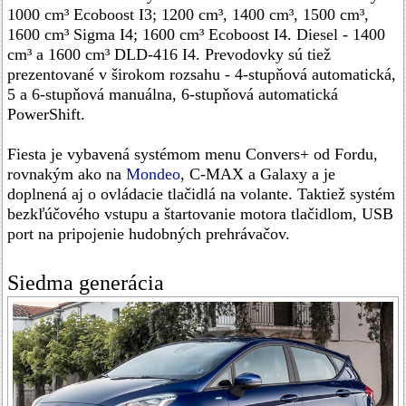
1000 cm³ Ecoboost I3; 1200 cm³, 1400 cm³, 1500 cm³,
1600 cm³ Sigma I4; 1600 cm³ Ecoboost I4. Diesel - 1400
cm³ a 1600 cm³ DLD-416 I4. Prevodovky sú tiež
prezentované v širokom rozsahu - 4-stupňová automatická,
5 a 6-stupňová manuálna, 6-stupňová automatická
PowerShift.
Fiesta je vybavená systémom menu Convers+ od Fordu,
rovnakým ako na
Mondeo
, C-MAX a Galaxy a je
doplnená aj o ovládacie tlačidlá na volante. Taktiež systém
bezkľúčového vstupu a štartovanie motora tlačidlom, USB
port na pripojenie hudobných prehrávačov.
Siedma generácia