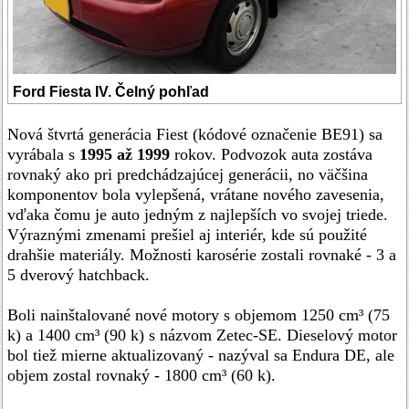
Ford Fiesta IV. Čelný pohľad
Nová štvrtá generácia Fiest (kódové označenie BE91) sa
vyrábala s
1995 až 1999
rokov. Podvozok auta zostáva
rovnaký ako pri predchádzajúcej generácii, no väčšina
komponentov bola vylepšená, vrátane nového zavesenia,
vďaka čomu je auto jedným z najlepších vo svojej triede.
Výraznými zmenami prešiel aj interiér, kde sú použité
drahšie materiály. Možnosti karosérie zostali rovnaké - 3 a
5 dverový hatchback.
Boli nainštalované nové motory s objemom 1250 cm³ (75
k) a 1400 cm³ (90 k) s názvom Zetec-SE. Dieselový motor
bol tiež mierne aktualizovaný - nazýval sa Endura DE, ale
objem zostal rovnaký - 1800 cm³ (60 k).