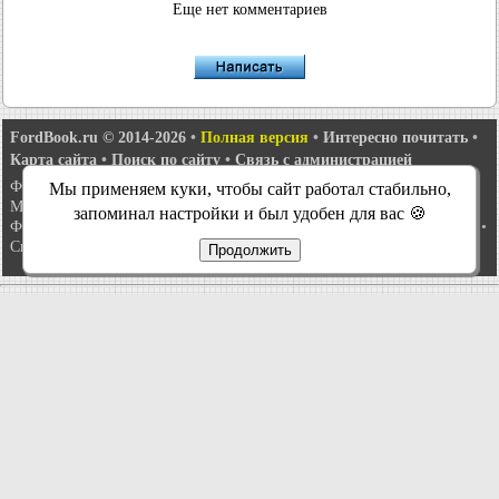
Еще нет комментариев
FordBook.ru © 2014-2026
•
Полная версия
•
Интересно почитать
•
Карта сайта
•
Поиск по сайту
•
Связь с администрацией
Фокус 1
•
Фокус Турнир 1
•
Фокус 2
•
Мондео 1
•
Мондео 1 и 2
•
Мы применяем куки, чтобы сайт работал стабильно,
Мондео 2
•
Мондео 3
•
Мондео 4
•
Эскорт 3
•
Эскорт 4
•
Эскорт 5
•
запоминал настройки и был удобен для вас 🍪
Фиеста 2
•
Фиеста 4
•
Таурус 1 и 2
•
Фьюжн
•
Скорпио 1
•
Скорпио 2
•
Сиерра
•
Транзит 2
Продолжить