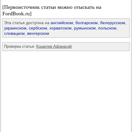
[Первоисточник статьи можно отыскать на
FordBook.ru]
Эта статья доступна на
английском
,
болгарском
,
белорусском
,
украинском
,
сербском
,
хорватском
,
румынском
,
польском
,
словацком
,
венгерском
Проверка статьи:
Кошелев Афанасий