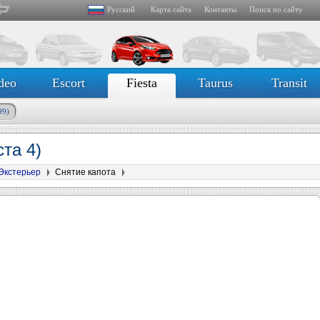
Русский
Карта сайта
Контакты
Поиск по сайту
deo
Escort
Fiesta
Taurus
Transit
99)
та 4)
Экстерьер
Снятие капота