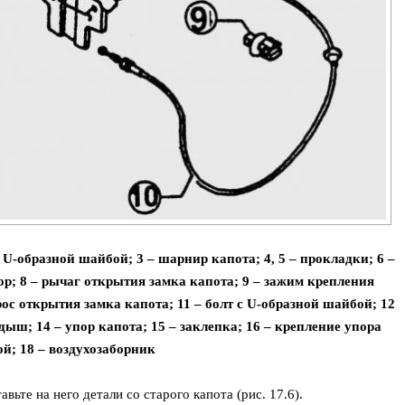
 с U-образной шайбой; 3 – шарнир капота; 4, 5 – прокладки; 6 –
р; 8 – рычаг открытия замка капота; 9 – зажим крепления
рос открытия замка капота; 11 – болт c U-образной шайбой; 12
дыш; 14 – упор капота; 15 – заклепка; 16 – крепление упора
ой; 18 – воздухозаборник
вьте на него детали со старого капота (рис. 17.6).