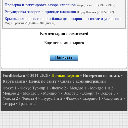
Проверка и регулировка зазора клапанов
Форд Эскорт 5 (1990-1997)
Регулировка зазоров в приводе клапанов
Форд Фьюжн (2002-2012)
Крышка клапанов головки блока цилиндров — снятие и установка
Форд Транзит 2 (1986-2000, дизель)
Комментарии посетителей
Еще нет комментариев
FordBook.ru © 2014-2026
•
Полная версия
•
Интересно почитать
•
Карта сайта
•
Поиск по сайту
•
Связь с администрацией
Фокус 1
•
Фокус Турнир 1
•
Фокус 2
•
Мондео 1
•
Мондео 1 и 2
•
Мондео 2
•
Мондео 3
•
Мондео 4
•
Эскорт 3
•
Эскорт 4
•
Эскорт 5
•
Фиеста 2
•
Фиеста 4
•
Таурус 1 и 2
•
Фьюжн
•
Скорпио 1
•
Скорпио 2
•
Сиерра
•
Транзит 2