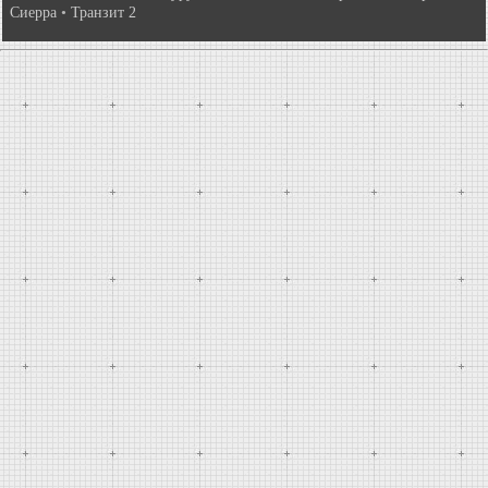
Сиерра
•
Транзит 2