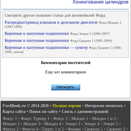
Хонингование цилиндров
Смотрите другие похожие статьи для автомобилей Форд:
Распредвал/привод клапанов в дизельном двигателе
Форд Мондео 1
(1993-1996)
Коренные и шатунные подшипники
Форд Эскорт 5 (1990-1997)
Коренные и шатунные подшипники
Форд Скорпио 1 (1985-1994)
Коренные и шатунные подшипники — осмотр
Форд Транзит 2 (1986-
2000, дизель)
Комментарии посетителей
Еще нет комментариев
FordBook.ru © 2014-2026
•
Полная версия
•
Интересно почитать
•
Карта сайта
•
Поиск по сайту
•
Связь с администрацией
Фокус 1
•
Фокус Турнир 1
•
Фокус 2
•
Мондео 1
•
Мондео 1 и 2
•
Мондео 2
•
Мондео 3
•
Мондео 4
•
Эскорт 3
•
Эскорт 4
•
Эскорт 5
•
Фиеста 2
•
Фиеста 4
•
Таурус 1 и 2
•
Фьюжн
•
Скорпио 1
•
Скорпио 2
•