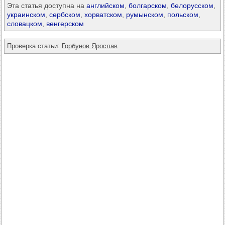
Эта статья доступна на
английском
,
болгарском
,
белорусском
,
украинском
,
сербском
,
хорватском
,
румынском
,
польском
,
словацком
,
венгерском
Проверка статьи:
Горбунов Ярослав