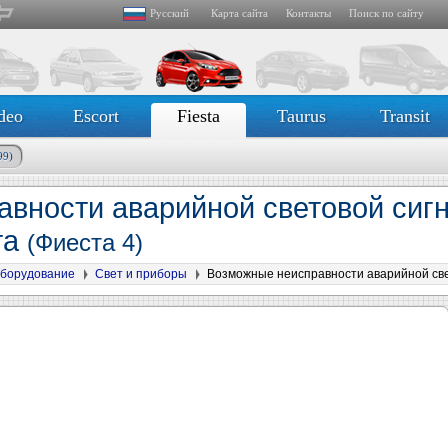
Русский
Карта сайта
Контакты
Поиск по сайту
deo
Escort
Fiesta
Taurus
Transit
99)
вности аварийной световой сиг
та
(Фиеста 4)
борудование
Свет и приборы