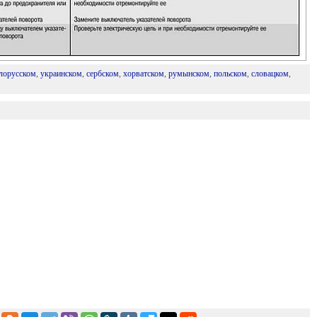
лорусском
,
украинском
,
сербском
,
хорватском
,
румынском
,
польском
,
словацком
,