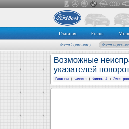
Главная
Focus
Mon
Фиеста 2
Фиеста 4
(1983-1989)
(1996-19
Возможные неиспра
указателей поворо
Главная
Фиеста
Фиеста 4
Электроо