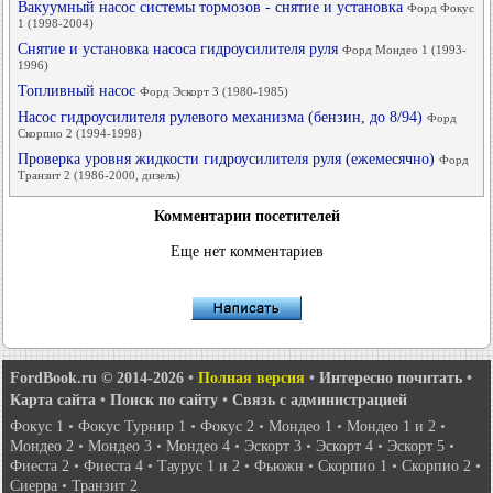
Вакуумный насос системы тормозов - снятие и установка
Форд Фокус
1 (1998-2004)
Снятие и установка насоса гидроусилителя руля
Форд Мондео 1 (1993-
1996)
Топливный насос
Форд Эскорт 3 (1980-1985)
Насос гидроусилителя рулевого механизма (бензин, до 8/94)
Форд
Скорпио 2 (1994-1998)
Проверка уровня жидкости гидроусилителя руля (ежемесячно)
Форд
Транзит 2 (1986-2000, дизель)
Комментарии посетителей
Еще нет комментариев
FordBook.ru © 2014-2026
•
Полная версия
•
Интересно почитать
•
Карта сайта
•
Поиск по сайту
•
Связь с администрацией
Фокус 1
•
Фокус Турнир 1
•
Фокус 2
•
Мондео 1
•
Мондео 1 и 2
•
Мондео 2
•
Мондео 3
•
Мондео 4
•
Эскорт 3
•
Эскорт 4
•
Эскорт 5
•
Фиеста 2
•
Фиеста 4
•
Таурус 1 и 2
•
Фьюжн
•
Скорпио 1
•
Скорпио 2
•
Сиерра
•
Транзит 2