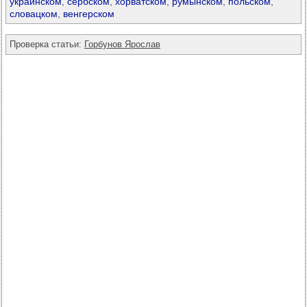
украинском
,
сербском
,
хорватском
,
румынском
,
польском
,
словацком
,
венгерском
Проверка статьи:
Горбунов Ярослав