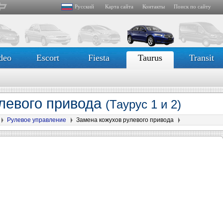
Русский
Карта сайта
Контакты
Поиск по сайту
deo
Escort
Fiesta
Taurus
Transit
левого привода
(Таурус 1 и 2)
Рулевое управление
Замена кожухов рулевого привода