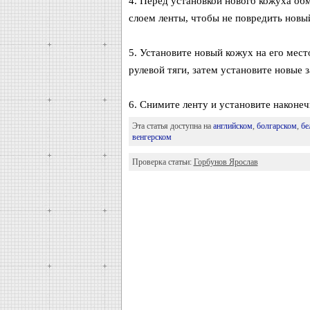
4. Перед установкой нового кожуха об
слоем ленты, чтобы не повредить новы
5. Установите новый кожух на его место
рулевой тяги, затем установите новые 
6. Снимите ленту и установите наконеч
Эта статья доступна на
английском
,
болгарском
,
бе
венгерском
Проверка статьи:
Горбунов Ярослав