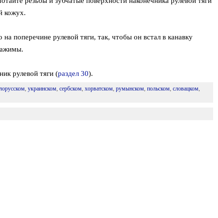
мотайте резьбы и зубчатые поверхности наконечника рулевой тяги
й кожух.
 на поперечине рулевой тяги, так, чтобы он встал в канавку
зажимы.
ник рулевой тяги (
раздел 30
).
лорусском
,
украинском
,
сербском
,
хорватском
,
румынском
,
польском
,
словацком
,