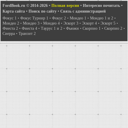
FordBook.ru © 2014-2026
•
Полная версия
•
Интересно почитать
•
Карта сайта
•
Поиск по сайту
•
Связь с администрацией
Фокус 1
•
Фокус Турнир 1
•
Фокус 2
•
Мондео 1
•
Мондео 1 и 2
•
Мондео 2
•
Мондео 3
•
Мондео 4
•
Эскорт 3
•
Эскорт 4
•
Эскорт 5
•
Фиеста 2
•
Фиеста 4
•
Таурус 1 и 2
•
Фьюжн
•
Скорпио 1
•
Скорпио 2
•
Сиерра
•
Транзит 2