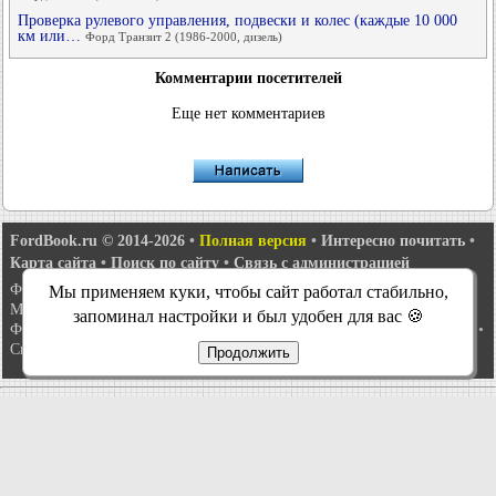
Проверка рулевого управления, подвески и колес (каждые 10 000
км или…
Форд Транзит 2 (1986-2000, дизель)
Комментарии посетителей
Еще нет комментариев
FordBook.ru © 2014-2026
•
Полная версия
•
Интересно почитать
•
Карта сайта
•
Поиск по сайту
•
Связь с администрацией
Фокус 1
•
Фокус Турнир 1
•
Фокус 2
•
Мондео 1
•
Мондео 1 и 2
•
Мы применяем куки, чтобы сайт работал стабильно,
Мондео 2
•
Мондео 3
•
Мондео 4
•
Эскорт 3
•
Эскорт 4
•
Эскорт 5
•
запоминал настройки и был удобен для вас 🍪
Фиеста 2
•
Фиеста 4
•
Таурус 1 и 2
•
Фьюжн
•
Скорпио 1
•
Скорпио 2
•
Сиерра
•
Транзит 2
Продолжить