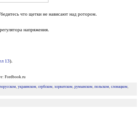
Убедитесь что щетки не нависают над ротором.
 регулятора напряжения.
ел 13
).
е: Fordbook.ru
лорусском
,
украинском
,
сербском
,
хорватском
,
румынском
,
польском
,
словацком
,