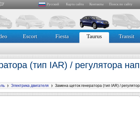
Русский
Карта сайта
Контакты
Поиск по сайту
deo
Escort
Fiesta
Taurus
Transit
ратора (тип IAR) / регулятора н
ель
Электрика двигателя
Замена щеток генератора (тип IAR) / регулято