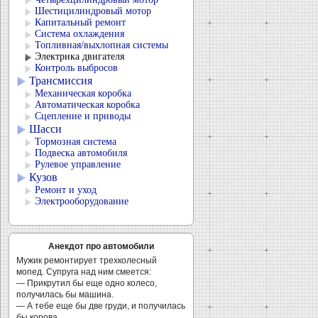
Шестицилиндровый мотор
Капитальный ремонт
Система охлаждения
Топливная/выхлопная системы
Электрика двигателя
Контроль выбросов
Трансмиссия
Механическая коробка
Автоматическая коробка
Сцепление и приводы
Шасси
Тормозная система
Подвеска автомобиля
Рулевое управление
Кузов
Ремонт и уход
Электрооборудование
Анекдот про автомобили
Мужик ремонтирует трехколесный
мопед. Супруга над ним смеется:
— Прикрутил бы еще одно колесо,
получилась бы машина.
— А тебе еще бы две груди, и получилась
бы корова.