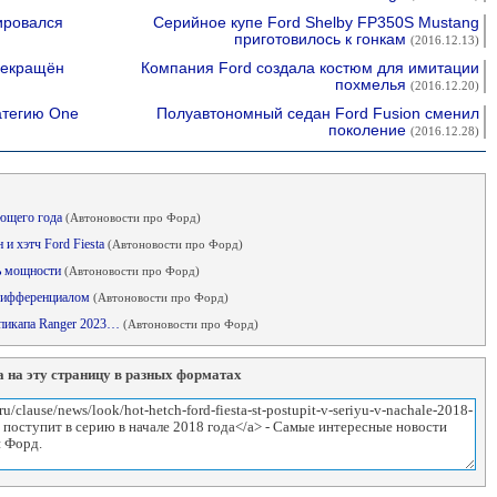
ировался
Серийное купе Ford Shelby FP350S Mustang
приготовилось к гонкам
(2016.12.13)
рекращён
Компания Ford создала костюм для имитации
похмелья
(2016.12.20)
атегию One
Полуавтономный седан Ford Fusion сменил
поколение
(2016.12.28)
ующего года
(Автоновости про Форд)
 и хэтч Ford Fiesta
(Автоновости про Форд)
нь мощности
(Автоновости про Форд)
 дифференциалом
(Автоновости про Форд)
 пикапа Ranger 2023…
(Автоновости про Форд)
 на эту страницу в разных форматах