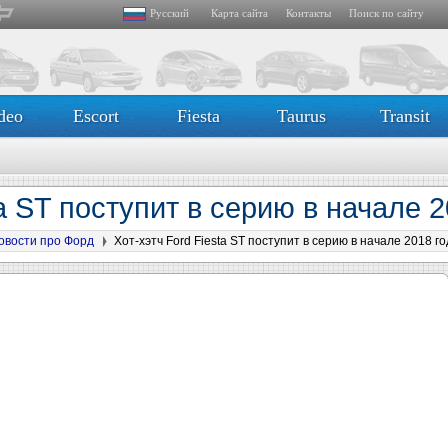
Русский
Карта сайта
Контакты
Поиск по сайту
deo
Escort
Fiesta
Taurus
Transit
ta ST поступит в серию в начале 2
овости про Форд
Хот-хэтч Ford Fiesta ST поступит в серию в начале 2018 г