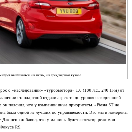
будет выпускаться и в пяти-, и в трехдверном кузове.
рос о «наследовании» «турбомотора» 1.6 (180 л.с., 240 Н·м) от
овышении стандартной отдачи агрегата до уровня сегодняшней
о он пояснил, что у компании иные приоритеты. «Fiesta ST не
она была одной из лучших по управляемости. Это мы и намерены
е Джонсон добавил, что у машины будет селектор режимов
 Фокусе RS.