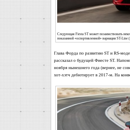
Следующая Fiesta ST может позаимствовать некот
показанной «оспортивленной» вариации ST-Line (
Глава Форда по развитию ST и RS-мод
рассказал о будущей Фиесте ST. Напо
ноября нынешнего года (вернее, не совс
хот-хэтч дебютирует в 2017-м. На конве