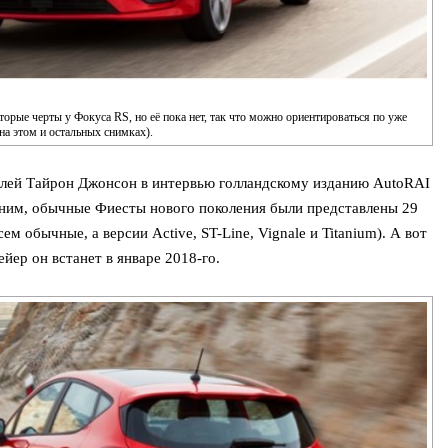
орые черты у Фокуса RS, но её пока нет, так что можно ориентироваться по уже
на этом и остальных снимках).
елей Тайрон Джонсон в интервью голландскому изданию AutoRAI
мним, обычные Фиесты нового поколения были представлены 29
ем обычные, а версии Active, ST-Line, Vignale и Titanium). А вот
йер он встанет в январе 2018-го.