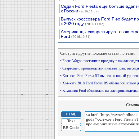
Седан Ford Fiesta ещё больше адапт
к России
(2016.11.07)
Выпуск кроссовера Ford Flex будет п
к 2020 году
(2016.11.02)
Американцы скорректируют свою стр
Ford
(2016.10.31)
Смотрите другие похожие статьи по теме:
• Focus Wagon поступит в продажу в начале след
• Стартовало производство и назван прайс на седан
• Хот-хэтч Ford Fiesta ST вышел на новый урове
• Хот-хэтч 2018 Ford Focus RS обзавёлся новым
• Компания Ford объявила о начале производства
Ссылка
HTML
Text
BB Code