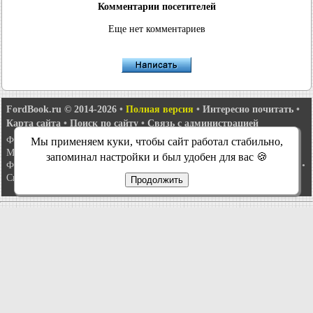
Комментарии посетителей
Еще нет комментариев
FordBook.ru © 2014-2026
•
Полная версия
•
Интересно почитать
•
Карта сайта
•
Поиск по сайту
•
Связь с администрацией
Фокус 1
•
Фокус Турнир 1
•
Фокус 2
•
Мондео 1
•
Мондео 1 и 2
•
Мы применяем куки, чтобы сайт работал стабильно,
Мондео 2
•
Мондео 3
•
Мондео 4
•
Эскорт 3
•
Эскорт 4
•
Эскорт 5
•
запоминал настройки и был удобен для вас 🍪
Фиеста 2
•
Фиеста 4
•
Таурус 1 и 2
•
Фьюжн
•
Скорпио 1
•
Скорпио 2
•
Сиерра
•
Транзит 2
Продолжить