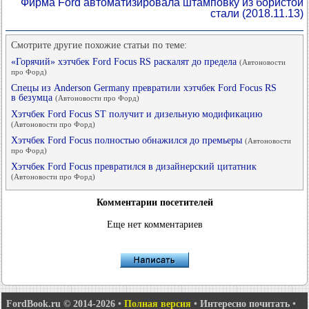
Фирма Ford автоматизировала штамповку из бористой
стали
(2018.11.13)
Смотрите другие похожие статьи по теме:
«Горячий» хэтчбек Ford Focus RS раскалят до предела
(Автоновости
про Форд)
Спецы из Anderson Germany превратили хэтчбек Ford Focus RS
в безумца
(Автоновости про Форд)
Хэтчбек Ford Focus ST получит и дизельную модификацию
(Автоновости про Форд)
Хэтчбек Ford Focus полностью обнажился до премьеры
(Автоновости
про Форд)
Хэтчбек Ford Focus превратился в дизайнерский цитатник
(Автоновости про Форд)
Комментарии посетителей
Еще нет комментариев
FordBook.ru © 2014-2026
•
Полная версия
•
Интересно почитать
•