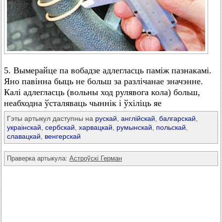
5. Вымерайце па вобадзе адлегласць паміж пазнакамі.
Яно павінна быць не больш за разлічанае значэнне.
Калі адлегласць (вольны ход рулявога кола) больш,
неабходна ўсталяваць чыннік і ўхіліць яе
Гэты артыкул даступны на
рускай
,
англійскай
,
балгарскай
,
украінскай
,
сербскай
,
харвацкай
,
румынскай
,
польскай
,
славацкай
,
венгерскай
Праверка артыкула:
Астроўскі Герман