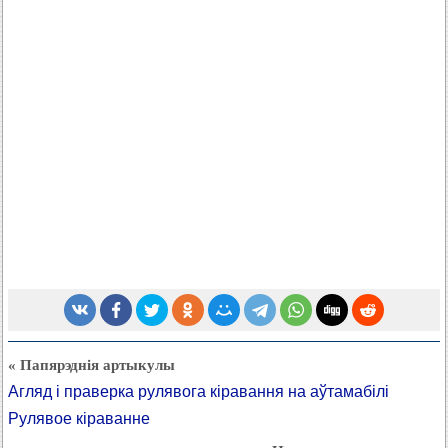
« Папярэднія артыкулы
Агляд і праверка рулявога кіравання на аўтамабілі
Рулявое кіраванне