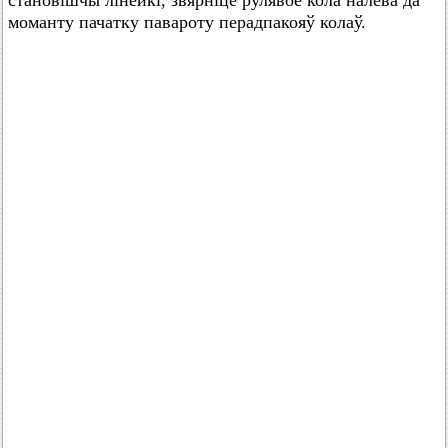
становішчы лінейкі, звярніце рулявое кола налева да
моманту пачатку павароту перадпакояў колаў.