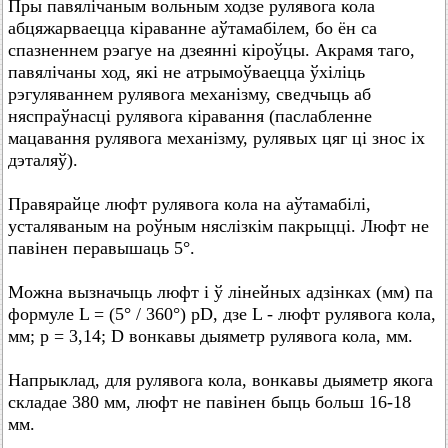
Пры павялічаным вольным ходзе рулявога кола
абцяжарваецца кіраванне аўтамабілем, бо ён са
спазненнем рэагуе на дзеянні кіроўцы. Акрамя таго,
павялічаны ход, які не атрымоўваецца ўхіліць
рэгуляваннем рулявога механізму, сведчыць аб
няспраўнасці рулявога кіравання (паслабленне
мацавання рулявога механізму, рулявых цяг ці знос іх
дэталяў).
Правярайце люфт рулявога кола на аўтамабілі,
усталяваным на роўным няслізкім пакрыцці. Люфт не
павінен перавышаць 5°.
Можна вызначыць люфт і ў лінейных адзінках (мм) па
формуле L = (5° / 360°) pD, дзе L - люфт рулявога кола,
мм; p = 3,14; D вонкавы дыяметр рулявога кола, мм.
Напрыклад, для рулявога кола, вонкавы дыяметр якога
складае 380 мм, люфт не павінен быць больш 16-18
мм.