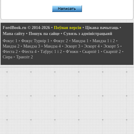
FordBook.ru © 2014-2026
•
Поўная версія
•
Цікава пачытаць
•
Мапа сайту
•
Пошук па сайце
•
Сувязь з адміністрацыяй
Фокус 1
•
Фокус Турнір 1
•
Фокус 2
•
Мандэа 1
•
Мандэа 1 і 2
•
Мандэа 2
•
Мандэа 3
•
Мандэа 4
•
Эскорт 3
•
Эскорт 4
•
Эскорт 5
•
Фіеста 2
•
Фіеста 4
•
Таўрус 1 і 2
•
Ф'южн
•
Скарпіё 1
•
Скарпіё 2
•
Сіера
•
Транзіт 2