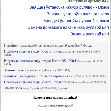
Наступныя артыкулы »
Зняцце і ўстаноўка кажуха рулявой калонкі
Зняцце і ўстаноўка рулявога кола
Зняцце і ўстаноўка рулявой калонкі
Замена вонкавага наканечніка рулявой цягі
Замена рулявой цягі
Глядзіце іншыя падобныя артыкулы для аўтамабіляў Форд:
Праверка вольнага ходу (люфта) рулявога кола
Форд Фокус 2 (2004-
2010)
Рэгулёўка вольнага ходу педалі Escort RS 1600 I
Форд Эскорт 3 (1980-
1985)
Зняцце рулявога кола
Форд Фіеста 4 (1996-1999)
Дыянгасціка падвескі і рулявога кіравання
Форд Таўрус 1 і 2 (1986-1994)
Праверка вольнага ходу (люфта) рулявога кола
Форд Ф'южн (2002-2012)
Замена кола
Форд Транзіт 2 (1986-2000, Дызель)
Каментары наведвальнікаў
Яшчэ няма каментароў