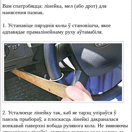
Вам спатрэбяцца: лінейка, мел (або дрот) для
нанясення пазнак.
1. Устанавіце пярэднія колы ў становішча, якое
адпавядае прамалінейнаму руху аўтамабіля.
2. Усталюеце лінейку так, каб яе тарэц упіраўся ў
панэль прыбораў, а плоскасць лінейкі дакраналася
вонкавай паверхні вобада рулявога кола. Не змяняючы