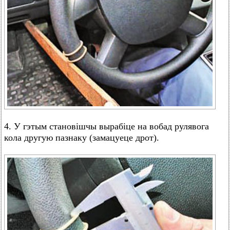
4. У гэтым становішчы вырабіце на вобад рулявога
кола другую пазнаку (замацуеце дрот).