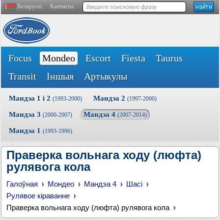
Беларускі
Кантакты
Focus
Mondeo
Escort
Fiesta
Taurus
Transit
Іншыя
Артыкулы
Мандэа 1 і 2
Мандэа 2
(1993-2000)
(1997-2000)
Мандэа 3
Мандэа 4
(2000-2007)
(2007-2014)
Мандэа 1
(1993-1996)
Праверка вольнага ходу (люфта)
рулявога кола
Галоўная
Мондео
Мандэа 4
Шасі
Рулявое кіраванне
Праверка вольнага ходу (люфта) рулявога кола