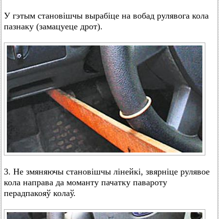
У гэтым становішчы вырабіце на вобад рулявога кола
пазнаку (замацуеце дрот).
3. Не змяняючы становішчы лінейкі, звярніце рулявое
кола направа да моманту пачатку павароту
перадпакояў колаў.