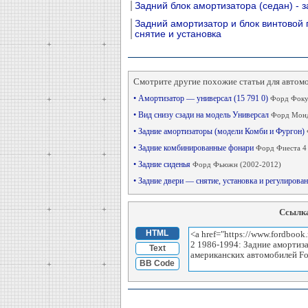
Задний блок амортизатора (седан) - 
Задний амортизатор и блок винтовой 
снятие и установка
Смотрите другие похожие статьи для автом
• Амортизатор — универсал (15 791 0)
Форд Фокус
• Вид снизу сзади на модель Универсал
Форд Монд
• Задние амортизаторы (модели Комби и Фургон)
• Задние комбинированные фонари
Форд Фиеста 4
• Задние сиденья
Форд Фьюжн (2002-2012)
• Задние двери — снятие, установка и регулирова
Ссылка
HTML
Text
BB Code