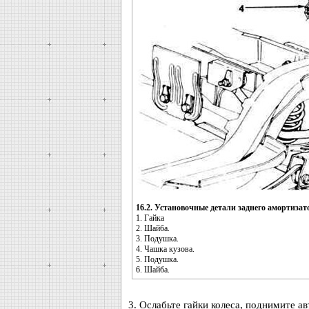
16.2. Установочные детали заднего амортизато
1. Гайка
2. Шайба.
3. Подушка.
4. Чашка кузова.
5. Подушка.
6. Шайба.
3. Ослабьте гайки колеса, поднимите а