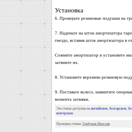
Установка
6. Проверьте резиновые подушки на тр
7. Наденьте на шток амортизатора тар
гнездо, вставив шток амортизатора в от
Сожмите амортизатор и установите ниж
затяните их.
8. Установите верхнюю резиновую подуш
9. Поставьте колесо, навинтите опорны
момента затяжки.
Эта статья доступна на
английском
,
болгарском
,
бе
венгерском
Проверка статьи:
Горбунов Ярослав