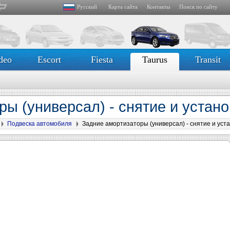
Русский
Карта сайта
Контакты
Поиск по сайту
deo
Escort
Fiesta
Taurus
Transit
ры (универсал) - снятие и устан
Подвеска автомобиля
Задние амортизаторы (универсал) - снятие и уст