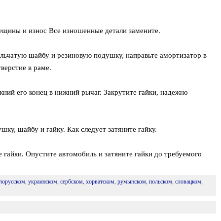
ещины и износ Все изношенные детали замените.
ельчатую шайбу и резиновую подушку, направьте амортизатор в
верстие в раме.
ний его конец в нижний рычаг. Закрутите гайки, надежно
ку, шайбу и гайку. Как следует затяните гайку.
е гайки. Опустите автомобиль и затяните гайки до требуемого
лорусском
,
украинском
,
сербском
,
хорватском
,
румынском
,
польском
,
словацком
,