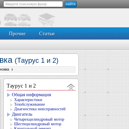
Прочие
Статьи
овка
(Таурус 1 и 2)
ановка
Таурус 1 и 2
Общая информация
Характеристики
Техобслуживание
Диагностика неисправностей
Двигатель
Четырехцилиндровый мотор
Шестицилиндровый мотор
Капитальный ремонт